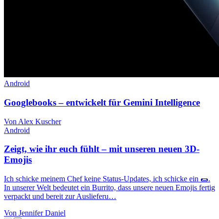
Android
Googlebooks – entwickelt für Gemini Intelligence
Von Alex Kuscher
Android
Zeigt, wie ihr euch fühlt – mit unseren neuen 3D-
Emojis
Ich schicke meinem Chef keine Status-Updates, ich schicke ein 🌯.
In unserer Welt bedeutet ein Burrito, dass unsere neuen Emojis fertig
verpackt und bereit zur Auslieferu…
Von Jennifer Daniel