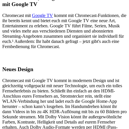
mit Google TV
Chromecast mit
Google TV
kommt mit Chromecast-Funktionen, die
ihr bereits kennt und bietet euch mit Google TV eine neue Art,
Entertainment zu erleben. Google TV führt Filme, Serien, Musik
und vieles mehr aus verschiedenen Diensten und abonnierten
Streaming-Angeboten zusammen und organisiert sie individuell für
euch.¹ Außerdem: Ihr habt danach gefragt – jetzt gibt's auch eine
Fernbedienung für Chromecast.
Neues Design
Chromecast mit Google TV kommt in modernem Design und ist
gleichzeitig vollgepackt mit neuer Technologie, um euch ein tolles
Fernseherlebnis zu bieten. Schließt ihn einfach an den HDMI-
Anschluss eures Fernsehers an, Stromstecker rein, stellt eine
WLAN-Verbindung her und ladet euch die Google Home-App
herunter – schon kann’s losgehen. Im Handumdrehen könnt ihr
dann Videos in bis zu 4K HDR-Auflösung mit bis zu 60 Bildern pro
Sekunde streamen. Mit Dolby Vision könnt ihr außergewöhnliche
Farben, Kontraste, Helligkeit und Details auf eurem Fernseher
erhalten. Auch Dolby Audio-Formate werden per HDMI (Pass-