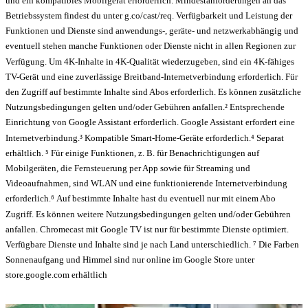
und ein kompatibles Mobilgerät erforderlich. Mindestanforderungen an das
Betriebssystem findest du unter g.co/cast/req. Verfügbarkeit und Leistung der
Funktionen und Dienste sind anwendungs-, geräte- und netzwerkabhängig und
eventuell stehen manche Funktionen oder Dienste nicht in allen Regionen zur
Verfügung. Um 4K-Inhalte in 4K-Qualität wiederzugeben, sind ein 4K-fähiges
TV-Gerät und eine zuverlässige Breitband-Internetverbindung erforderlich. Für
den Zugriff auf bestimmte Inhalte sind Abos erforderlich. Es können zusätzliche
Nutzungsbedingungen gelten und/oder Gebühren anfallen.² Entsprechende
Einrichtung von Google Assistant erforderlich. Google Assistant erfordert eine
Internetverbindung.³ Kompatible Smart-Home-Geräte erforderlich.⁴ Separat
erhältlich. ⁵ Für einige Funktionen, z. B. für Benachrichtigungen auf
Mobilgeräten, die Fernsteuerung per App sowie für Streaming und
Videoaufnahmen, sind WLAN und eine funktionierende Internetverbindung
erforderlich.⁶ Auf bestimmte Inhalte hast du eventuell nur mit einem Abo
Zugriff. Es können weitere Nutzungsbedingungen gelten und/oder Gebühren
anfallen. Chromecast mit Google TV ist nur für bestimmte Dienste optimiert.
Verfügbare Dienste und Inhalte sind je nach Land unterschiedlich. ⁷ Die Farben
Sonnenaufgang und Himmel sind nur online im Google Store unter
store.google.com erhältlich