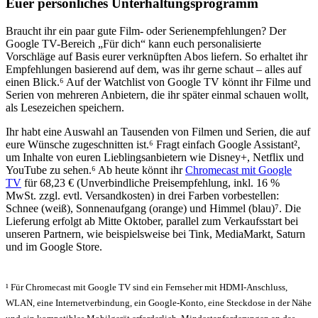
Euer persönliches Unterhaltungsprogramm
Braucht ihr ein paar gute Film- oder Serienempfehlungen? Der
Google TV-Bereich „Für dich“ kann euch personalisierte
Vorschläge auf Basis eurer verknüpften Abos liefern. So erhaltet ihr
Empfehlungen basierend auf dem, was ihr gerne schaut – alles auf
einen Blick.⁶ Auf der Watchlist von Google TV könnt ihr Filme und
Serien von mehreren Anbietern, die ihr später einmal schauen wollt,
als Lesezeichen speichern.
Ihr habt eine Auswahl an Tausenden von Filmen und Serien, die auf
eure Wünsche zugeschnitten ist.⁶ Fragt einfach Google Assistant²,
um Inhalte von euren Lieblingsanbietern wie Disney+, Netflix und
YouTube zu sehen.⁶ Ab heute könnt ihr
Chromecast mit Google
TV
für 68,23 € (Unverbindliche Preisempfehlung, inkl. 16 %
MwSt. zzgl. evtl. Versandkosten) in drei Farben vorbestellen:
Schnee (weiß), Sonnenaufgang (orange) und Himmel (blau)⁷. Die
Lieferung erfolgt ab Mitte Oktober, parallel zum Verkaufsstart bei
unseren Partnern, wie beispielsweise bei Tink, MediaMarkt, Saturn
und im Google Store.
¹ Für Chromecast mit Google TV sind ein Fernseher mit HDMI-Anschluss,
WLAN, eine Internetverbindung, ein Google-Konto, eine Steckdose in der Nähe