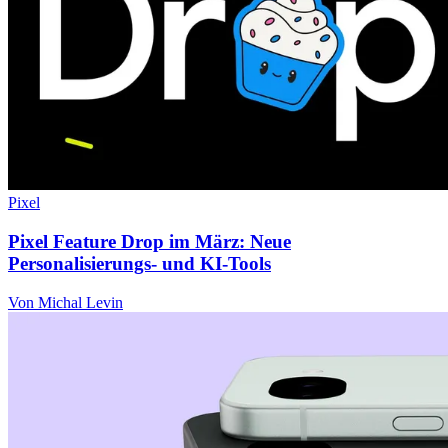
Pixel
Pixel Feature Drop im März: Neue
Personalisierungs- und KI-Tools
Von Michal Levin