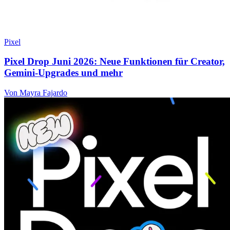
Pixel
Pixel Drop Juni 2026: Neue Funktionen für Creator,
Gemini-Upgrades und mehr
Von Mayra Fajardo