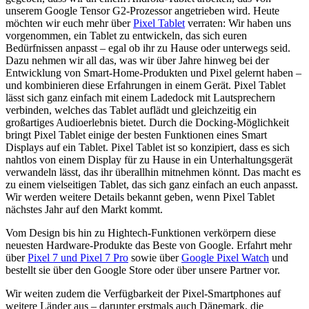
unserem Google Tensor G2-Prozessor angetrieben wird. Heute
möchten wir euch mehr über
Pixel Tablet
verraten: Wir haben uns
vorgenommen, ein Tablet zu entwickeln, das sich euren
Bedürfnissen anpasst – egal ob ihr zu Hause oder unterwegs seid.
Dazu nehmen wir all das, was wir über Jahre hinweg bei der
Entwicklung von Smart-Home-Produkten und Pixel gelernt haben –
und kombinieren diese Erfahrungen in einem Gerät. Pixel Tablet
lässt sich ganz einfach mit einem Ladedock mit Lautsprechern
verbinden, welches das Tablet auflädt und gleichzeitig ein
großartiges Audioerlebnis bietet. Durch die Docking-Möglichkeit
bringt Pixel Tablet einige der besten Funktionen eines Smart
Displays auf ein Tablet. Pixel Tablet ist so konzipiert, dass es sich
nahtlos von einem Display für zu Hause in ein Unterhaltungsgerät
verwandeln lässt, das ihr überallhin mitnehmen könnt. Das macht es
zu einem vielseitigen Tablet, das sich ganz einfach an euch anpasst.
Wir werden weitere Details bekannt geben, wenn Pixel Tablet
nächstes Jahr auf den Markt kommt.
Vom Design bis hin zu Hightech-Funktionen verkörpern diese
neuesten Hardware-Produkte das Beste von Google. Erfahrt mehr
über
Pixel 7 und Pixel 7 Pro
sowie über
Google Pixel Watch
und
bestellt sie über den Google Store oder über unsere Partner vor.
Wir weiten zudem die Verfügbarkeit der Pixel-Smartphones auf
weitere Länder aus – darunter erstmals auch Dänemark, die