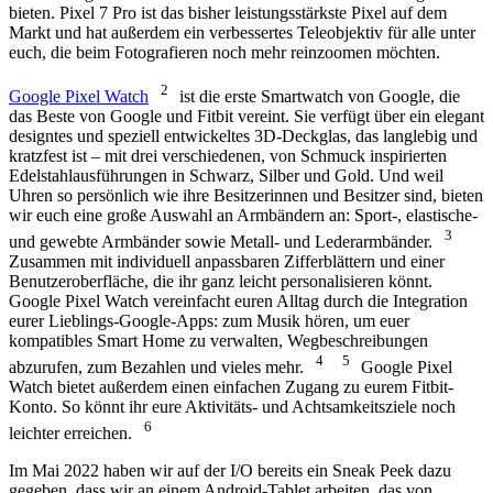
bieten. Pixel 7 Pro ist das bisher leistungsstärkste Pixel auf dem
Markt und hat außerdem ein verbessertes Teleobjektiv für alle unter
euch, die beim Fotografieren noch mehr reinzoomen möchten.
2
Google Pixel Watch
ist die erste Smartwatch von Google, die
das Beste von Google und Fitbit vereint. Sie verfügt über ein elegant
designtes und speziell entwickeltes 3D-Deckglas, das langlebig und
kratzfest ist – mit drei verschiedenen, von Schmuck inspirierten
Edelstahlausführungen in Schwarz, Silber und Gold. Und weil
Uhren so persönlich wie ihre Besitzerinnen und Besitzer sind, bieten
wir euch eine große Auswahl an Armbändern an: Sport-, elastische-
3
und gewebte Armbänder sowie Metall- und Lederarmbänder.
Zusammen mit individuell anpassbaren Zifferblättern und einer
Benutzeroberfläche, die ihr ganz leicht personalisieren könnt.
Google Pixel Watch vereinfacht euren Alltag durch die Integration
eurer Lieblings-Google-Apps: zum Musik hören, um euer
kompatibles Smart Home zu verwalten, Wegbeschreibungen
4
5
abzurufen, zum Bezahlen und vieles mehr.
Google Pixel
Watch bietet außerdem einen einfachen Zugang zu eurem Fitbit-
Konto. So könnt ihr eure Aktivitäts- und Achtsamkeitsziele noch
6
leichter erreichen.
Im Mai 2022 haben wir auf der I/O bereits ein Sneak Peek dazu
gegeben, dass wir an einem Android-Tablet arbeiten, das von