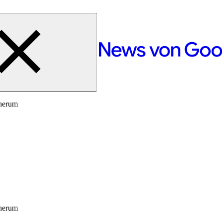
 herum
 herum