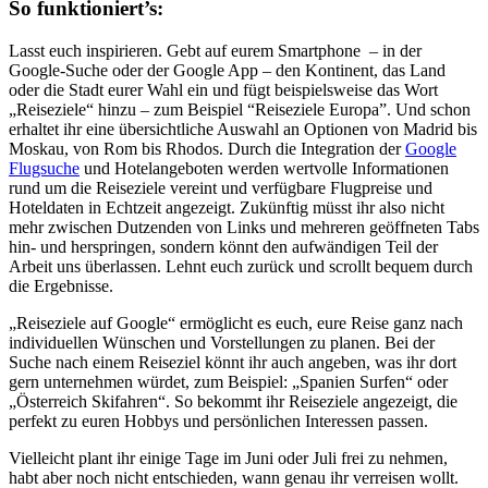
So funktioniert’s:
Lasst euch inspirieren. Gebt auf eurem Smartphone – in der
Google-Suche oder der Google App – den Kontinent, das Land
oder die Stadt eurer Wahl ein und fügt beispielsweise das Wort
„Reiseziele“ hinzu – zum Beispiel “Reiseziele Europa”. Und schon
erhaltet ihr eine übersichtliche Auswahl an Optionen von Madrid bis
Moskau, von Rom bis Rhodos. Durch die Integration der
Google
Flugsuche
und Hotelangeboten werden wertvolle Informationen
rund um die Reiseziele vereint und verfügbare Flugpreise und
Hoteldaten in Echtzeit angezeigt. Zukünftig müsst ihr also nicht
mehr zwischen Dutzenden von Links und mehreren geöffneten Tabs
hin- und herspringen, sondern könnt den aufwändigen Teil der
Arbeit uns überlassen. Lehnt euch zurück und scrollt bequem durch
die Ergebnisse.
„Reiseziele auf Google“ ermöglicht es euch, eure Reise ganz nach
individuellen Wünschen und Vorstellungen zu planen. Bei der
Suche nach einem Reiseziel könnt ihr auch angeben, was ihr dort
gern unternehmen würdet, zum Beispiel: „Spanien Surfen“ oder
„Österreich Skifahren“. So bekommt ihr Reiseziele angezeigt, die
perfekt zu euren Hobbys und persönlichen Interessen passen.
Vielleicht plant ihr einige Tage im Juni oder Juli frei zu nehmen,
habt aber noch nicht entschieden, wann genau ihr verreisen wollt.