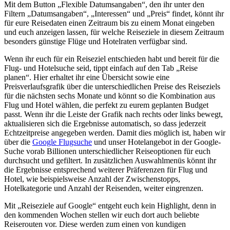
Mit dem Button „Flexible Datumsangaben“, den ihr unter den
Filtern „Datumsangaben“, „Interessen“ und „Preis“ findet, könnt ihr
für eure Reisedaten einen Zeitraum bis zu einem Monat eingeben
und euch anzeigen lassen, für welche Reiseziele in diesem Zeitraum
besonders günstige Flüge und Hotelraten verfügbar sind.
Wenn ihr euch für ein Reiseziel entschieden habt und bereit für die
Flug- und Hotelsuche seid, tippt einfach auf den Tab „Reise
planen“. Hier erhaltet ihr eine Übersicht sowie eine
Preisverlaufsgrafik über die unterschiedlichen Preise des Reiseziels
für die nächsten sechs Monate und könnt so die Kombination aus
Flug und Hotel wählen, die perfekt zu eurem geplanten Budget
passt. Wenn ihr die Leiste der Grafik nach rechts oder links bewegt,
aktualisieren sich die Ergebnisse automatisch, so dass jederzeit
Echtzeitpreise angegeben werden. Damit dies möglich ist, haben wir
über die
Google Flugsuche
und unser Hotelangebot in der Google-
Suche vorab Billionen unterschiedlicher Reiseoptionen für euch
durchsucht und gefiltert. In zusätzlichen Auswahlmenüs könnt ihr
die Ergebnisse entsprechend weiterer Präferenzen für Flug und
Hotel, wie beispielsweise Anzahl der Zwischenstopps,
Hotelkategorie und Anzahl der Reisenden, weiter eingrenzen.
Mit „Reiseziele auf Google“ entgeht euch kein Highlight, denn in
den kommenden Wochen stellen wir euch dort auch beliebte
Reiserouten vor. Diese werden zum einen von kundigen