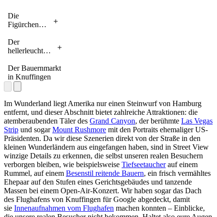
Die
Figürchen
des
Wunderlands
Der
nehmen an
hellerleuchtete
einer Parade
Las Vegas
teil – und wo
Strip bei
Der Bauernmarkt
geht das
Nacht im
in Knuffingen
besser als in
Hamburger
der
Miniatur
Nachbildung
Wunderland.
Im Wunderland liegt Amerika nur einen Steinwurf von Hamburg
des
entfernt, und dieser Abschnitt bietet zahlreiche Attraktionen: die
Hamburger
atemberaubenden Täler des
Grand Canyon
, der berühmte
Las Vegas
Hafens?
Strip
und sogar
Mount Rushmore
mit den Portraits ehemaliger US-
Präsidenten. Da wir diese Szenerien direkt von der Straße in den
kleinen Wunderländern aus eingefangen haben, sind in Street View
winzige Details zu erkennen, die selbst unseren realen Besuchern
verborgen bleiben, wie beispielsweise
Tiefseetaucher
auf einem
Rummel, auf einem
Besenstil reitende Bauern
, ein frisch vermähltes
Ehepaar auf den Stufen eines Gerichtsgebäudes und tanzende
Massen bei einem Open-Air-Konzert. Wir haben sogar das Dach
des Flughafens von Knuffingen für Google abgedeckt, damit
sie
Innenaufnahmen vom Flughafen
machen konnten ‒ Einblicke,
die unsere realen Besucher nicht bekommen. Haltet also eure Augen