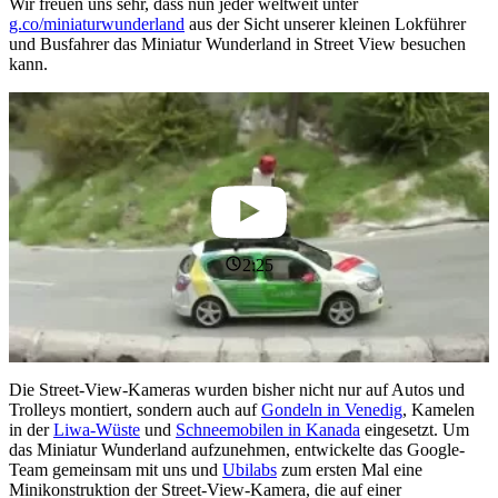
Wir freuen uns sehr, dass nun jeder weltweit unter
g.co/miniaturwunderland
aus der Sicht unserer kleinen Lokführer
und Busfahrer das Miniatur Wunderland in Street View besuchen
kann.
2:25
Die Street-View-Kameras wurden bisher nicht nur auf Autos und
Trolleys montiert, sondern auch auf
Gondeln in Venedig
, Kamelen
in der
Liwa-Wüste
und
Schneemobilen in Kanada
eingesetzt. Um
das Miniatur Wunderland aufzunehmen, entwickelte das Google-
Team gemeinsam mit uns und
Ubilabs
zum ersten Mal eine
Minikonstruktion der Street-View-Kamera, die auf einer