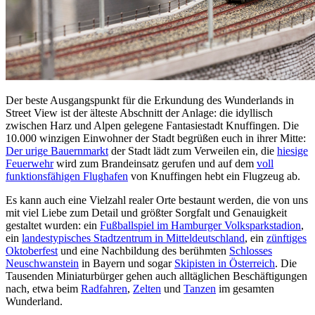
Der beste Ausgangspunkt für die Erkundung des Wunderlands in
Street View ist der älteste Abschnitt der Anlage: die idyllisch
zwischen Harz und Alpen gelegene Fantasiestadt Knuffingen. Die
10.000 winzigen Einwohner der Stadt begrüßen euch in ihrer Mitte:
Der urige Bauernmarkt
der Stadt lädt zum Verweilen ein, die
hiesige
Feuerwehr
wird zum Brandeinsatz gerufen und auf dem
voll
funktionsfähigen Flughafen
von Knuffingen hebt ein Flugzeug ab.
Es kann auch eine Vielzahl realer Orte bestaunt werden, die von uns
mit viel Liebe zum Detail und größter Sorgfalt und Genauigkeit
gestaltet wurden: ein
Fußballspiel im Hamburger Volksparkstadion
,
ein
landestypisches Stadtzentrum in Mitteldeutschland
, ein
zünftiges
Oktoberfest
und eine Nachbildung des berühmten
Schlosses
Neuschwanstein
in Bayern und sogar
Skipisten in Österreich
. Die
Tausenden Miniaturbürger gehen auch alltäglichen Beschäftigungen
nach, etwa beim
Radfahren
,
Zelten
und
Tanzen
im gesamten
Wunderland.