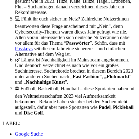
gesucht wie in 2023. Hitze, Kälte, Blitze, Hagel, Erdbeben,
Flut – Suchanfragen danach verzeichnen dieses Jahr ein
Rekordinteresse.
💻 Fühlt ihr euch sicher im Netz? Zahlreiche Nutzer:innen
beantworten diese Frage anscheinend mit „Nein", denn
Cybersecurity-Themen waren dieses Jahr gefragt wie nie.
Allen voran interessierten sich deutsche Nutzer:innen dabei
vor allem für das Thema “
Passwörter
”. Schön, dass mit
Passkeys
seit diesem Jahr eine sicherere – und einfachere –
Alternative auf dem Weg ist.
🌿 Längst ist Nachhaltigkeit im Mainstream angekommen.
Und dennoch verzeichnet es nach wie vor ein großes
Suchinteresse. Suchrekorde brechen in diesem Bereich 2023
unter anderem Suchen nach „
Fast Fashion
“,
„Flohmarkt
“
und „
Nachhaltige Kunst
”.
⚽️ Fußball, Basketball, Handball – diese Sportarten haben mit
den Weltmeisterschaften 2023 viel Aufmerksamkeit
bekommen. Rekorde haben sie aber bei den Suchen nicht
aufgestellt, dafür aber neue Sportarten wie
Padel
,
Pickleball
und
Disc Golf
.
LABEL:
Google Suche