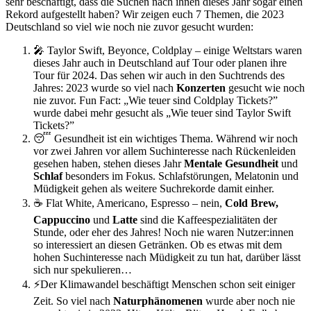
sehr beschäftigt, dass die Suchen nach ihnen dieses Jahr sogar einen
Rekord aufgestellt haben? Wir zeigen euch 7 Themen, die 2023
Deutschland so viel wie noch nie zuvor gesucht wurden:
🎤 Taylor Swift, Beyonce, Coldplay – einige Weltstars waren
dieses Jahr auch in Deutschland auf Tour oder planen ihre
Tour für 2024. Das sehen wir auch in den Suchtrends des
Jahres: 2023 wurde so viel nach
Konzerten
gesucht wie noch
nie zuvor. Fun Fact: „Wie teuer sind Coldplay Tickets?”
wurde dabei mehr gesucht als „Wie teuer sind Taylor Swift
Tickets?”
😴 Gesundheit ist ein wichtiges Thema. Während wir noch
vor zwei Jahren vor allem Suchinteresse nach Rückenleiden
gesehen haben, stehen dieses Jahr
Mentale Gesundheit
und
Schlaf
besonders im Fokus. Schlafstörungen, Melatonin und
Müdigkeit gehen als weitere Suchrekorde damit einher.
☕️ Flat White, Americano, Espresso – nein,
Cold Brew,
Cappuccino
und
Latte
sind die Kaffeespezialitäten der
Stunde, oder eher des Jahres! Noch nie waren Nutzer:innen
so interessiert an diesen Getränken. Ob es etwas mit dem
hohen Suchinteresse nach Müdigkeit zu tun hat, darüber lässt
sich nur spekulieren…
⚡️Der Klimawandel beschäftigt Menschen schon seit einiger
Zeit. So viel nach
Naturphänomenen
wurde aber noch nie