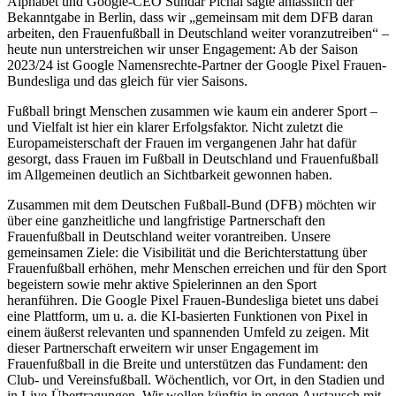
Alphabet und Google-CEO Sundar Pichai sagte anlässlich der
Bekanntgabe in Berlin, dass wir „gemeinsam mit dem DFB daran
arbeiten, den Frauenfußball in Deutschland weiter voranzutreiben“ –
heute nun unterstreichen wir unser Engagement: Ab der Saison
2023/24 ist Google Namensrechte-Partner der Google Pixel Frauen-
Bundesliga und das gleich für vier Saisons.
Fußball bringt Menschen zusammen wie kaum ein anderer Sport –
und Vielfalt ist hier ein klarer Erfolgsfaktor. Nicht zuletzt die
Europameisterschaft der Frauen im vergangenen Jahr hat dafür
gesorgt, dass Frauen im Fußball in Deutschland und Frauenfußball
im Allgemeinen deutlich an Sichtbarkeit gewonnen haben.
Zusammen mit dem Deutschen Fußball-Bund (DFB) möchten wir
über eine ganzheitliche und langfristige Partnerschaft den
Frauenfußball in Deutschland weiter vorantreiben. Unsere
gemeinsamen Ziele: die Visibilität und die Berichterstattung über
Frauenfußball erhöhen, mehr Menschen erreichen und für den Sport
begeistern sowie mehr aktive Spielerinnen an den Sport
heranführen. Die Google Pixel Frauen-Bundesliga bietet uns dabei
eine Plattform, um u. a. die KI-basierten Funktionen von Pixel in
einem äußerst relevanten und spannenden Umfeld zu zeigen. Mit
dieser Partnerschaft erweitern wir unser Engagement im
Frauenfußball in die Breite und unterstützen das Fundament: den
Club- und Vereinsfußball. Wöchentlich, vor Ort, in den Stadien und
in Live-Übertragungen. Wir wollen künftig in engen Austausch mit