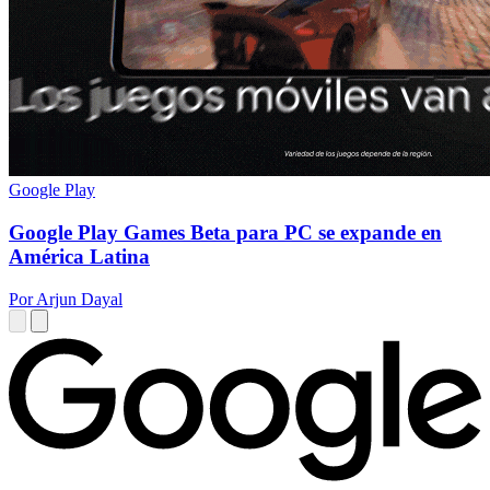
Google Play
Google Play Games Beta para PC se expande en
América Latina
Por Arjun Dayal