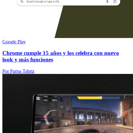
Google Play
Chrome cumple 15 años y los celebra con nuevo
look y más funciones
Por Parisa Tabriz