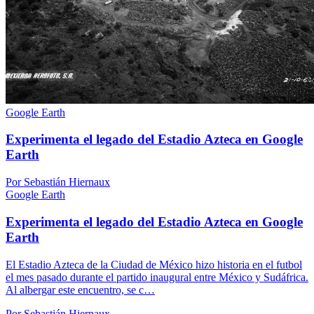
Google Earth
Experimenta el legado del Estadio Azteca en Google
Earth
Por Sebastián Hiernaux
Google Earth
Experimenta el legado del Estadio Azteca en Google
Earth
El Estadio Azteca de la Ciudad de México hizo historia en el futbol
el mes pasado durante el partido inaugural entre México y Sudáfrica.
Al albergar este encuentro, se c…
Por Sebastián Hiernaux