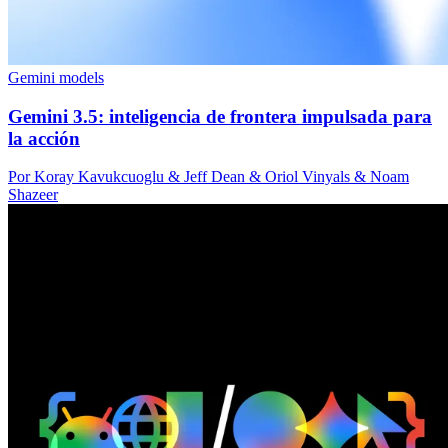
Gemini models
Gemini 3.5: inteligencia de frontera impulsada para
la acción
Por Koray Kavukcuoglu & Jeff Dean & Oriol Vinyals & Noam
Shazeer