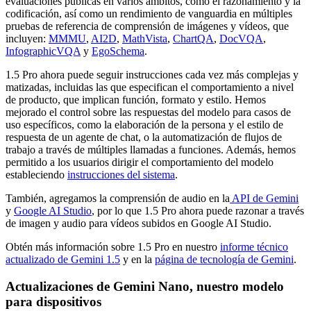
evaluaciones públicas en varios ámbitos, como el razonamiento y la
codificación, así como un rendimiento de vanguardia en múltiples
pruebas de referencia de comprensión de imágenes y vídeos, que
incluyen:
MMMU
,
AI2D
,
MathVista
,
ChartQA
,
DocVQA
,
InfographicVQA
y
EgoSchema
.
1.5 Pro ahora puede seguir instrucciones cada vez más complejas y
matizadas, incluidas las que especifican el comportamiento a nivel
de producto, que implican función, formato y estilo. Hemos
mejorado el control sobre las respuestas del modelo para casos de
uso específicos, como la elaboración de la persona y el estilo de
respuesta de un agente de chat, o la automatización de flujos de
trabajo a través de múltiples llamadas a funciones. Además, hemos
permitido a los usuarios dirigir el comportamiento del modelo
estableciendo
instrucciones del sistema
.
También, agregamos la comprensión de audio en la
API de Gemini
y
Google AI Studio
, por lo que 1.5 Pro ahora puede razonar a través
de imagen y audio para vídeos subidos en Google AI Studio.
Obtén más información sobre 1.5 Pro en nuestro
informe técnico
actualizado de Gemini 1.5
y en la
página de tecnología de Gemini
.
Actualizaciones de Gemini Nano, nuestro modelo
para dispositivos