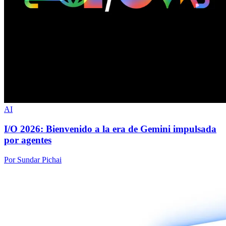
AI
I/O 2026: Bienvenido a la era de Gemini impulsada
por agentes
Por Sundar Pichai