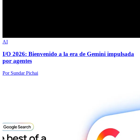
AI
I/O 2026: Bienvenido a la era de Gemini impulsada
por agentes
Por Sundar Pichai