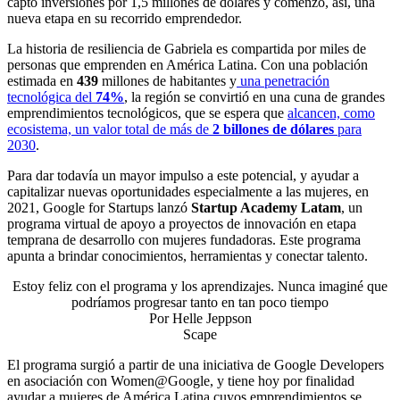
captó inversiones por 1,5 millones de dólares y comenzó, así, una
nueva etapa en su recorrido emprendedor.
La historia de resiliencia de Gabriela es compartida por miles de
personas que emprenden en América Latina. Con una población
estimada en
439
millones de habitantes y
una penetración
tecnológica del
74%
, la región se convirtió en una cuna de grandes
emprendimientos tecnológicos, que se espera que
alcancen, como
ecosistema, un valor total de más de
2 billones de dólares
para
2030
.
Para dar todavía un mayor impulso a este potencial, y ayudar a
capitalizar nuevas oportunidades especialmente a las mujeres, en
2021, Google for Startups lanzó
Startup Academy Latam
, un
programa virtual de apoyo a proyectos de innovación en etapa
temprana de desarrollo con mujeres fundadoras. Este programa
apunta a brindar conocimientos, herramientas y conectar talento.
Estoy feliz con el programa y los aprendizajes. Nunca imaginé que
podríamos progresar tanto en tan poco tiempo
Por
Helle Jeppson
Scape
El programa surgió a partir de una iniciativa de Google Developers
en asociación con Women@Google, y tiene hoy por finalidad
ayudar a mujeres de América Latina cuyos emprendimientos se