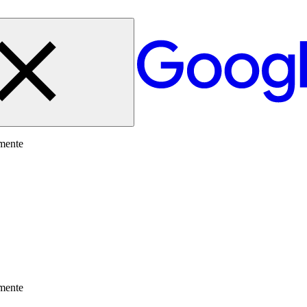
mente
mente