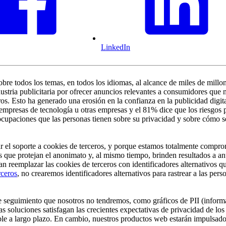
LinkedIn
obre todos los temas, en todos los idiomas, al alcance de miles de mill
dustria publicitaria por ofrecer anuncios relevantes a consumidores que 
os. Esto ha generado una erosión en la confianza en la publicidad digit
 empresas de tecnología u otras empresas y el 81% dice que los riesgos 
eocupaciones que las personas tienen sobre su privacidad y sobre cómo se
 el soporte a cookies de terceros, y porque estamos totalmente compro
nes que protejan el anonimato y, al mismo tiempo, brinden resultados a a
ean reemplazar las cookies de terceros con identificadores alternativos
rceros
, no crearemos identificadores alternativos para rastrear a las pe
 seguimiento que nosotros no tendremos, como gráficos de PII (informaci
 soluciones satisfagan las crecientes expectativas de privacidad de los 
ble a largo plazo. En cambio, nuestros productos web estarán impulsados