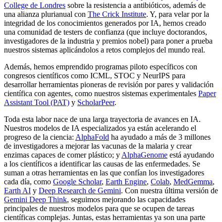
College de Londres
sobre la resistencia a antibióticos, además de
una alianza plurianual con
The Crick Institute
. Y, para velar por la
integridad de los conocimientos generados por IA, hemos creado
una comunidad de testers de confianza (que incluye doctorandos,
investigadores de la industria y premios nobel) para poner a prueba
nuestros sistemas aplicándolos a retos complejos del mundo real.
Además, hemos emprendido programas piloto específicos con
congresos científicos como ICML, STOC y NeurIPS para
desarrollar herramientas pioneras de revisión por pares y validación
científica con agentes, como nuestros sistemas experimentales
Paper
Assistant Tool (PAT)
y
ScholarPeer
.
Toda esta labor nace de una larga trayectoria de avances en IA.
Nuestros modelos de IA especializados ya están acelerando el
progreso de la ciencia:
AlphaFold
ha ayudado a más de 3 millones
de investigadores a mejorar las vacunas de la malaria y crear
enzimas capaces de comer plástico; y
AlphaGenome
está ayudando
a los científicos a identificar las causas de las enfermedades. Se
suman a otras herramientas en las que confían los investigadores
cada día, como
Google Scholar
,
Earth Engine
,
Colab
,
MedGemma
,
Earth AI
y
Deep Research de Gemini
. Con nuestra última versión de
Gemini Deep Think
, seguimos mejorando las capacidades
principales de nuestros modelos para que se ocupen de tareas
científicas complejas. Juntas, estas herramientas ya son una parte