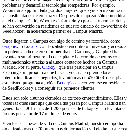
problemas y desarrollar tecnologías rompedoras. Por ejemplo,
Woom, una app fundada por dos mujeres, que ayuda a maximizar
las posibilidades de embarazo. Después de empezar sólo como idea
en el Campus Café, Woom está formado ya por cuatro empleados y
se han convertido en residentes de nuestro espacio de co-working de
SeedRocket, la aceleradora partner de Campus Madrid.
Otros llegaron a Campus con algo de camino ya recorrido, como
Graphext
o
Localistico
. Localistico encontró un inversor y acceso a
un potencial cliente en su primer día en Campus, y Graphext ha
levantado su primera ronda de capital y ha cerrado acuerdos con
multinacionales gracias a algunos contactos hechos en Campus
Madrid. Por su parte,
Clickly
, que tras participar en Campus
Exchange, un programa que busca ayudar a emprendedores a
internacionalizar sus negocios, levantó más de 450.000€ de capital;
ese mismo programa ayudó a
Betterplace
a convertirse en residente
de SeedRocket y a conseguir sus primeros clientes.
Estos son sólo algunos ejemplos de exitoso emprendimiento. Ellas y
todas las otras start ups que cada día pasan por Campus Madrid han
generado en 2015 más de 1.200 puestos de trabajo y han levantado
fondos por valor de 17 millones de euros.
Y en los seis meses de vida de Campus Madrid, nuestro equipo ha
organizado más de 70 programas de formación y dado hogar a cerca