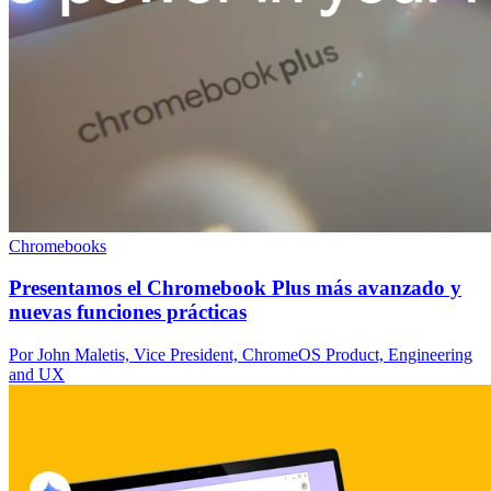
Chromebooks
Presentamos el Chromebook Plus más avanzado y
nuevas funciones prácticas
Por John Maletis, Vice President, ChromeOS Product, Engineering
and UX