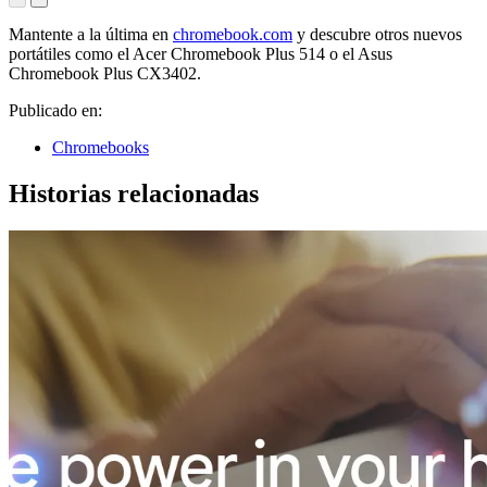
fácil que
nunca en
Mantente a la última en
chromebook.com
y descubre otros nuevos
Chromebook.
portátiles como el Acer Chromebook Plus 514 o el Asus
Chromebook Plus CX3402.
Publicado en:
Chromebooks
Historias relacionadas