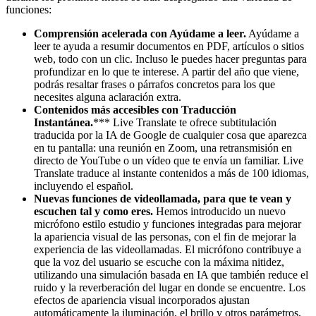
funciones:
Comprensión acelerada con Ayúdame a leer.
Ayúdame a
leer te ayuda a resumir documentos en PDF, artículos o sitios
web, todo con un clic. Incluso le puedes hacer preguntas para
profundizar en lo que te interese. A partir del año que viene,
podrás resaltar frases o párrafos concretos para los que
necesites alguna aclaración extra.
Contenidos más accesibles
con Traducción
Instantánea.
*** Live Translate te ofrece subtitulación
traducida por la IA de Google de cualquier cosa que aparezca
en tu pantalla: una reunión en Zoom, una retransmisión en
directo de YouTube o un vídeo que te envía un familiar. Live
Translate traduce al instante contenidos a más de 100 idiomas,
incluyendo el español.
Nuevas funciones de videollamada, para que te vean y
escuchen tal y como eres.
Hemos introducido un nuevo
micrófono estilo estudio y funciones integradas para mejorar
la apariencia visual de las personas, con el fin de mejorar la
experiencia de las videollamadas. El micrófono contribuye a
que la voz del usuario se escuche con la máxima nitidez,
utilizando una simulación basada en IA que también reduce el
ruido y la reverberación del lugar en donde se encuentre. Los
efectos de apariencia visual incorporados ajustan
automáticamente la iluminación, el brillo y otros parámetros,