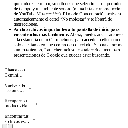
que quieres terminar, solo tienes que seleccionar un periodo
de tiempo y un ambiente sonoro (o una lista de reproducción
de YouTube Music*****). El modo Concentración activará
automáticamente el cartel “No molestar” y te librará de
distracciones.
Ancla archivos importantes a tu pantalla de inicio para
encontrarlos más fácilmente.
Ahora, puedes anclar archivos
a la estantería de tu Chromebook, para acceder a ellos con un
solo clic, tanto en línea como desconectado. Y, para ahorrarte
aún más tiempo, Launcher incluso te sugiere documentos o
presentaciones de Google que puedes estar buscando.
Chatea con
Gemini
directamente
desde tu
Vuelve a la
pantalla de
acción con
inicio.
el resumen
de
Recupere su
bienvenida.
productividad
con
Concentración.
Encontrar tus
archivos es
más rápido y