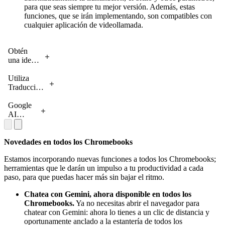
para que seas siempre tu mejor versión. Además, estas
funciones, que se irán implementando, son compatibles con
cualquier aplicación de videollamada.
Obtén
una idea
general
del
Utiliza
contenido
Traducción
escrito
Instantánea
con
para
Google
Ayúdame
romper las
AI
a leer.
barreras
mejora
del idioma
cada
en Google
llamada
Novedades en todos los Chromebooks
Meet,
para
Estamos incorporando nuevas funciones a todos los Chromebooks;
YouTube y
ayudarte
herramientas que le darán un impulso a tu productividad a cada
más.
a lucir y
paso, para que puedas hacer más sin bajar el ritmo.
sonar lo
mejor
Chatea con Gemini, ahora disponible en todos los
posible.
Chromebooks.
Ya no necesitas abrir el navegador para
chatear con Gemini: ahora lo tienes a un clic de distancia y
oportunamente anclado a la estantería de todos los