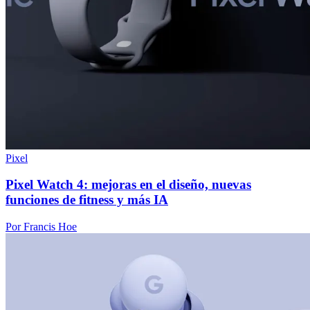
Pixel
Pixel Watch 4: mejoras en el diseño, nuevas
funciones de fitness y más IA
Por Francis Hoe