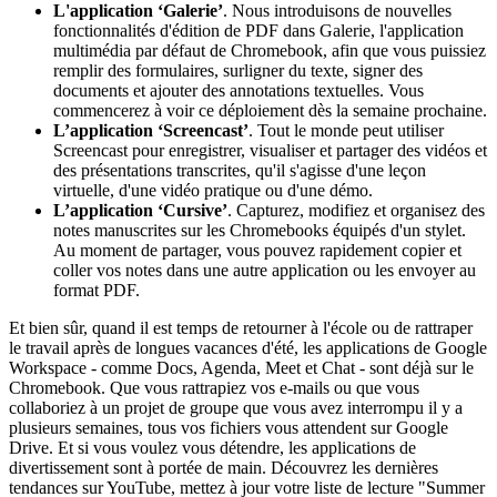
L'application ‘Galerie’
. Nous introduisons de nouvelles
fonctionnalités d'édition de PDF dans Galerie, l'application
multimédia par défaut de Chromebook, afin que vous puissiez
remplir des formulaires, surligner du texte, signer des
documents et ajouter des annotations textuelles. Vous
commencerez à voir ce déploiement dès la semaine prochaine.
L’application ‘Screencast’
. Tout le monde peut utiliser
Screencast pour enregistrer, visualiser et partager des vidéos et
des présentations transcrites, qu'il s'agisse d'une leçon
virtuelle, d'une vidéo pratique ou d'une démo.
L’application ‘Cursive’
. Capturez, modifiez et organisez des
notes manuscrites sur les Chromebooks équipés d'un stylet.
Au moment de partager, vous pouvez rapidement copier et
coller vos notes dans une autre application ou les envoyer au
format PDF.
Et bien sûr, quand il est temps de retourner à l'école ou de rattraper
le travail après de longues vacances d'été, les applications de Google
Workspace - comme Docs, Agenda, Meet et Chat - sont déjà sur le
Chromebook. Que vous rattrapiez vos e-mails ou que vous
collaboriez à un projet de groupe que vous avez interrompu il y a
plusieurs semaines, tous vos fichiers vous attendent sur Google
Drive. Et si vous voulez vous détendre, les applications de
divertissement sont à portée de main. Découvrez les dernières
tendances sur YouTube, mettez à jour votre liste de lecture "Summer