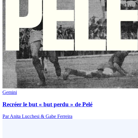
Gemini
Recréer le but « but perdu » de Pelé
Par Anita Lucchesi & Gabe Ferreira