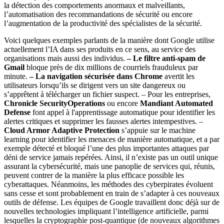
la détection des comportements anormaux et malveillants,
l’automatisation des recommandations de sécurité ou encore
l’augmentation de la productivité des spécialistes de la sécurité.
Voici quelques exemples parlants de la manière dont Google utilise
actuellement l’IA dans ses produits en ce sens, au service des
organisations mais aussi des individus.
– Le filtre anti-spam de
Gmail
bloque près de dix millions de courriels frauduleux par
minute.
– La navigation sécurisée dans Chrome
avertit les
utilisateurs lorsqu’ils se dirigent vers un site dangereux ou
s’apprêtent à télécharger un fichier suspect. – Pour les entreprises,
Chronicle SecurityOperations
ou encore
Mandiant Automated
Defense
font appel à l'apprentissage automatique pour identifier les
alertes critiques et supprimer les fausses alertes intempestives. –
Cloud Armor Adaptive Protection
s’appuie sur le machine
learning pour identifier les menaces de manière automatique, et a par
exemple détecté et bloqué l’une des plus importantes attaques par
déni de service jamais repérées. Ainsi, il n’existe pas un outil unique
assurant la cybersécurité, mais une panoplie de services qui, réunis,
peuvent contrer de la manière la plus efficace possible les
cyberattaques. Néanmoins, les méthodes des cyberpirates évoluent
sans cesse et sont probablement en train de s’adapter à ces nouveaux
outils de défense. Les équipes de Google travaillent donc déjà sur de
nouvelles technologies impliquant l’intelligence artificielle, parmi
lesquelles la cryptographie post-quantique (de nouveaux algorithmes