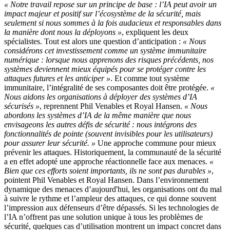
« Notre travail repose sur un principe de base : l’IA peut avoir un
impact majeur et positif sur l’écosystème de la sécurité, mais
seulement si nous sommes à la fois audacieux et responsables dans
la manière dont nous la déployons »
, expliquent les deux
spécialistes. Tout est alors une question d’anticipation :
« Nous
considérons cet investissement comme un système immunitaire
numérique : lorsque nous apprenons des risques précédents, nos
systèmes deviennent mieux équipés pour se protéger contre les
attaques futures et les anticiper »
. Et comme tout système
immunitaire, l’intégralité de ses composantes doit être protégée.
«
Nous aidons les organisations à déployer des systèmes d’IA
sécurisés »
, reprennent Phil Venables et Royal Hansen.
« Nous
abordons les systèmes d’IA de la même manière que nous
envisageons les autres défis de sécurité : nous intégrons des
fonctionnalités de pointe (souvent invisibles pour les utilisateurs)
pour assurer leur sécurité. »
Une approche commune pour mieux
prévenir les attaques. Historiquement, la communauté de la sécurité
a en effet adopté une approche réactionnelle face aux menaces.
«
Bien que ces efforts soient importants, ils ne sont pas durables »
,
pointent Phil Venables et Royal Hansen. Dans l’environnement
dynamique des menaces d’aujourd'hui, les organisations ont du mal
à suivre le rythme et l’ampleur des attaques, ce qui donne souvent
l’impression aux défenseurs d’être dépassés. Si les technologies de
l’IA n’offrent pas une solution unique à tous les problèmes de
sécurité, quelques cas d’utilisation montrent un impact concret dans