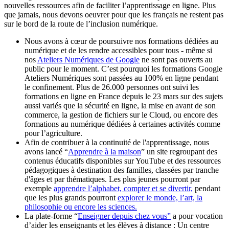
nouvelles ressources afin de faciliter l’apprentissage en ligne. Plus
que jamais, nous devons oeuvrer pour que les français ne restent pas
sur le bord de la route de l’inclusion numérique.
Nous avons à cœur de poursuivre nos formations dédiées au
numérique et de les rendre accessibles pour tous - même si
nos
Ateliers Numériques de Google
ne sont pas ouverts au
public pour le moment. C’est pourquoi les formations Google
Ateliers Numériques sont passées au 100% en ligne pendant
le confinement. Plus de 26.000 personnes ont suivi les
formations en ligne en France depuis le 23 mars sur des sujets
aussi variés que la sécurité en ligne, la mise en avant de son
commerce, la gestion de fichiers sur le Cloud, ou encore des
formations au numérique dédiées à certaines activités comme
pour l’agriculture.
Afin de contribuer à la continuité de l'apprentissage, nous
avons lancé “
Apprendre à la maison
” un site regroupant des
contenus éducatifs disponibles sur YouTube et des ressources
pédagogiques à destination des familles, classées par tranche
d'âges et par thématiques. Les plus jeunes pourront par
exemple
apprendre l’alphabet, compter et se divertir,
pendant
que les plus grands pourront
explorer le monde, l’art, la
philosophie ou encore les sciences.
La plate-forme “
Enseigner depuis chez vous”
a pour vocation
d’aider les enseignants et les élèves à distance : Un centre