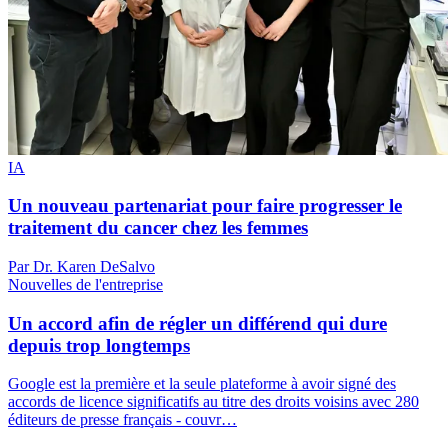
IA
Un nouveau partenariat pour faire progresser le
traitement du cancer chez les femmes
Par Dr. Karen DeSalvo
Nouvelles de l'entreprise
Un accord afin de régler un différend qui dure
depuis trop longtemps
Google est la première et la seule plateforme à avoir signé des
accords de licence significatifs au titre des droits voisins avec 280
éditeurs de presse français - couvr…