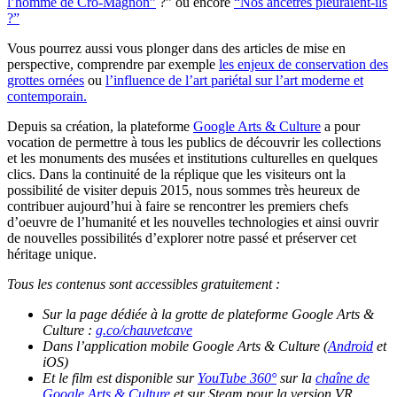
l’homme de Cro-Magnon”
?” ou encore
“Nos ancêtres pleuraient-ils
?”
Vous pourrez aussi vous plonger dans des articles de mise en
perspective, comprendre par exemple
les enjeux de conservation des
grottes ornées
ou
l’influence de l’art pariétal sur l’art moderne et
contemporain.
Depuis sa création, la plateforme
Google Arts & Culture
a pour
vocation de permettre à tous les publics de découvrir les collections
et les monuments des musées et institutions culturelles en quelques
clics. Dans la continuité de la réplique que les visiteurs ont la
possibilité de visiter depuis 2015, nous sommes très heureux de
contribuer aujourd’hui à faire se rencontrer les premiers chefs
d’oeuvre de l’humanité et les nouvelles technologies et ainsi ouvrir
de nouvelles possibilités d’explorer notre passé et préserver cet
héritage unique.
Tous les contenus sont accessibles gratuitement :
Sur la page dédiée à la grotte de plateforme Google Arts &
Culture :
g.co/chauvetcave
Dans l’application mobile Google Arts & Culture (
Android
et
iOS)
Et le film est disponible sur
YouTube 360°
sur la
chaîne de
Google Arts & Culture
et sur Steam pour la version VR