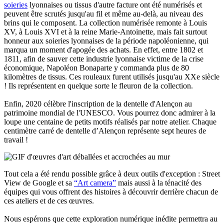
soieries
lyonnaises ou tissus d'autre facture ont été numérisés et
peuvent être scrutés jusqu'au fil et même au-delà, au niveau des
brins qui le composent. La collection numérisée remonte à Louis
XV, à Louis XVI et à la reine Marie-Antoinette, mais fait surtout
honneur aux soieries lyonnaises de la période napoléonienne, qui
marqua un moment d'apogée des achats. En effet, entre 1802 et
1811, afin de sauver cette industrie lyonnaise victime de la crise
économique, Napoléon Bonaparte y commanda plus de 80
kilomètres de tissus. Ces rouleaux furent utilisés jusqu'au XXe siècle
! Ils représentent en quelque sorte le fleuron de la collection.
Enfin, 2020 célèbre l'inscription de la dentelle d'Alençon au
patrimoine mondial de l'UNESCO. Vous pourrez donc admirer à la
loupe une centaine de petits motifs réalisés par notre atelier. Chaque
centimètre carré de dentelle d’Alençon représente sept heures de
travail !
Tout cela a été rendu possible grâce à deux outils d'exception : Street
View de Google et sa
“Art camera”
mais aussi à la ténacité des
équipes qui vous offrent des histoires à découvrir derrière chacun de
ces ateliers et de ces œuvres.
Nous espérons que cette exploration numérique inédite permettra au