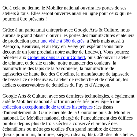
Qu'à cela ne tienne, le Mobilier national ouvrira les portes de ses
ateliers à tous. Elles seront ouvertes aussi en ligne pour ceux qui ne
pourront être présents !
Grâce à un partenariat entrepris avec Google Arts & Culture, nous
aurons le grand plaisir d'ouvrir les portes des manufactures et ateliers
de production pour
une visite à 360 degrés
, à Paris mais aussi à
Alençon, Beauvais, et au Puy-en-Velay (en espérant vous faire
découvrir un jour prochain notre atelier de Lodève). Vous pourrez
pénétrer aux
Gobelins dans la cour Colbert
, puis découvrir l'atelier
de teinture, et de site en site, notre nuancier des couleurs, la
manufacture des tapis de la Savonnerie, la manufacture de
tapisseries de haute lice des Gobelins, la manufacture de tapisserie
de basse-lice de Beauvais, l'atelier de recherche et de création, les
ateliers conservatoires de dentelles du Puy et d'Alençon.
Google Arts & Culture, avec ses dernières technologies, a également
aidé le Mobilier national à offrir un accès très privilégié à une
collection exceptionnelle de textiles historiques
: les tissus
d'ameublement du Garde-meuble de la Couronne puis du Mobilier
national. Le Mobilier national chargé de l’ameublement des édifices
publics depuis plus de trois siècles a conservé et archivé des
échantillons ou métrages textiles d'un grand nombre de décors
(tissus pour murs, bordures, sièges, rideaux, lits). 200 des plus belles