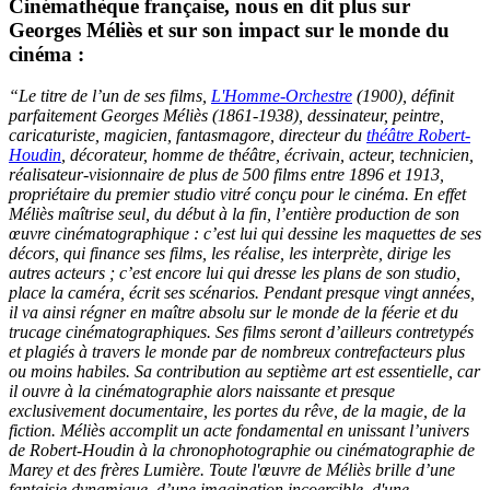
Cinémathèque française, nous en dit plus sur
Georges Méliès et sur son impact sur le monde du
cinéma :
“Le titre de l’un de ses films,
L'Homme-Orchestre
(1900), définit
parfaitement Georges Méliès (1861-1938), dessinateur, peintre,
caricaturiste, magicien, fantasmagore, directeur du
théâtre Robert-
Houdin
, décorateur, homme de théâtre, écrivain, acteur, technicien,
réalisateur-visionnaire de plus de 500 films entre 1896 et 1913,
propriétaire du premier studio vitré conçu pour le cinéma. En effet
Méliès maîtrise seul, du début à la fin, l’entière production de son
œuvre cinématographique : c’est lui qui dessine les maquettes de ses
décors, qui finance ses films, les réalise, les interprète, dirige les
autres acteurs ; c’est encore lui qui dresse les plans de son studio,
place la caméra, écrit ses scénarios. Pendant presque vingt années,
il va ainsi régner en maître absolu sur le monde de la féerie et du
trucage cinématographiques. Ses films seront d’ailleurs contretypés
et plagiés à travers le monde par de nombreux contrefacteurs plus
ou moins habiles. Sa contribution au septième art est essentielle, car
il ouvre à la cinématographie alors naissante et presque
exclusivement documentaire, les portes du rêve, de la magie, de la
fiction. Méliès accomplit un acte fondamental en unissant l’univers
de Robert-Houdin à la chronophotographie ou cinématographie de
Marey et des frères Lumière. Toute l'œuvre de Méliès brille d’une
fantaisie dynamique, d’une imagination incoercible, d'une