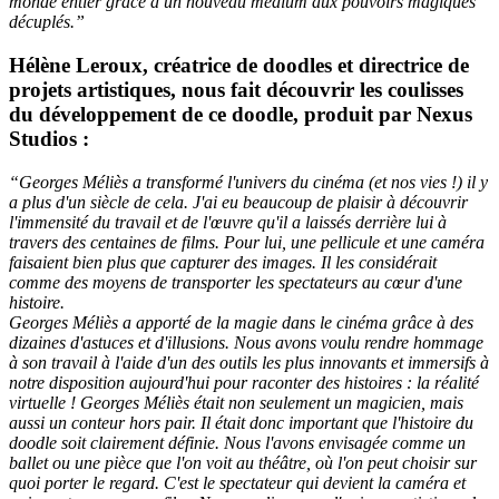
monde entier grâce à un nouveau medium aux pouvoirs magiques
décuplés.”
Hélène Leroux, créatrice de doodles et directrice de
projets artistiques, nous fait découvrir les coulisses
du développement de ce doodle, produit par Nexus
Studios :
“Georges Méliès a transformé l'univers du cinéma (et nos vies !) il y
a plus d'un siècle de cela. J'ai eu beaucoup de plaisir à découvrir
l'immensité du travail et de l'œuvre qu'il a laissés derrière lui à
travers des centaines de films. Pour lui, une pellicule et une caméra
faisaient bien plus que capturer des images. Il les considérait
comme des moyens de transporter les spectateurs au cœur d'une
histoire.
Georges Méliès a apporté de la magie dans le cinéma grâce à des
dizaines d'astuces et d'illusions. Nous avons voulu rendre hommage
à son travail à l'aide d'un des outils les plus innovants et immersifs à
notre disposition aujourd'hui pour raconter des histoires : la réalité
virtuelle ! Georges Méliès était non seulement un magicien, mais
aussi un conteur hors pair. Il était donc important que l'histoire du
doodle soit clairement définie. Nous l'avons envisagée comme un
ballet ou une pièce que l'on voit au théâtre, où l'on peut choisir sur
quoi porter le regard. C'est le spectateur qui devient la caméra et