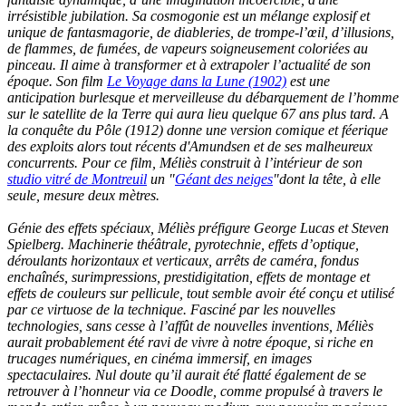
irrésistible jubilation. Sa cosmogonie est un mélange explosif et
unique de fantasmagorie, de diableries, de trompe-l’œil, d’illusions,
de flammes, de fumées, de vapeurs soigneusement coloriées au
pinceau. Il aime à transformer et à extrapoler l’actualité de son
époque. Son film
Le Voyage dans la Lune (1902)
est une
anticipation burlesque et merveilleuse du débarquement de l’homme
sur le satellite de la Terre qui aura lieu quelque 67 ans plus tard. A
la conquête du Pôle (1912) donne une version comique et féerique
des exploits alors tout récents d'Amundsen et de ses malheureux
concurrents. Pour ce film, Méliès construit à l’intérieur de son
studio vitré de Montreuil
un "
Géant des neiges
"dont la tête, à elle
seule, mesure deux mètres.
Génie des effets spéciaux, Méliès préfigure George Lucas et Steven
Spielberg. Machinerie théâtrale, pyrotechnie, effets d’optique,
déroulants horizontaux et verticaux, arrêts de caméra, fondus
enchaînés, surimpressions, prestidigitation, effets de montage et
effets de couleurs sur pellicule, tout semble avoir été conçu et utilisé
par ce virtuose de la technique. Fasciné par les nouvelles
technologies, sans cesse à l’affût de nouvelles inventions, Méliès
aurait probablement été ravi de vivre à notre époque, si riche en
trucages numériques, en cinéma immersif, en images
spectaculaires. Nul doute qu’il aurait été flatté également de se
retrouver à l’honneur via ce Doodle, comme propulsé à travers le