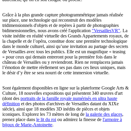
Grâce à la plus grande capture photogrammétrique jamais réalisée
sur place, une technologie qui reconstruit des modèles
tridimensionnels d'objets et de repères à partir de photographies
bidimensionnelles, nous avons créé l'application
"VersaillesVR"
. La
visite inédite en réalité virtuelle des Grands Appartements royaux, de
la chapelle et de l’opéra, constitue donc une première technologique
dans le monde culturel, ainsi qu’une invitation au partage des secrets
de Versailles avec tous les publics. Elle est un magnifique « teasing
» pour ceux qui demain entreront pour la première fois dans le
château de Versailles ou y reviendront. Rien ne remplacera jamais
l’émotion de mettre réellement ses pas dans ces lieux uniques, mais
le désir d’y être se sera nourri de cette immersion virtuelle.
Sont également disponibles en ligne sur la plateforme Google Arts &
Culture, 18 nouvelles expositions qui présentent 340 œuvres d'art
(dont des
portraits de la famille royale numérisés en ultra haute
définition
et des photos d'archives de Versailles datant du XIXe
siècle), ainsi que 18 modèles 3D inédits de pièces et objets
iconiques. Explorez les 73 mètres de long de
la galerie des glaces
,
prenez place dans
le lit du roi
ou admirez la finesse de
l'armoire à
bijoux de Marie-Antoinette
.