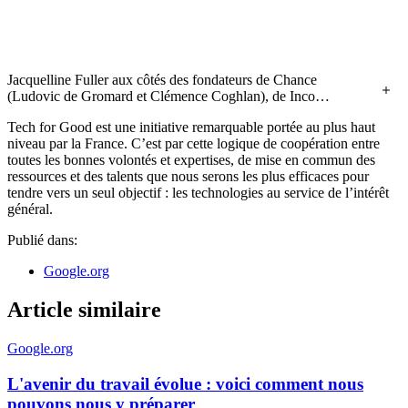
Jacquelline Fuller aux côtés des fondateurs de Chance
(Ludovic de Gromard et Clémence Coghlan), de Inco
Academy (Nicolas Hazard), de Bayes Impact (Paul Duan) et
Tech for Good est une initiative remarquable portée au plus haut
de OpenClassrooms.org (Attila Szekely).
niveau par la France. C’est par cette logique de coopération entre
toutes les bonnes volontés et expertises, de mise en commun des
ressources et des talents que nous serons les plus efficaces pour
tendre vers un seul objectif : les technologies au service de l’intérêt
général.
Publié dans:
Google.org
Article similaire
Google.org
L'avenir du travail évolue : voici comment nous
pouvons nous y préparer