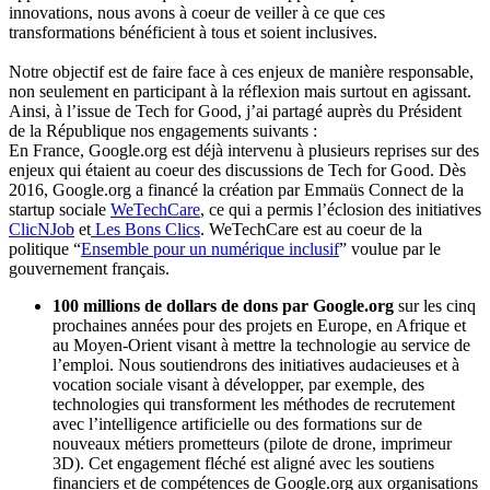
innovations, nous avons à coeur de veiller à ce que ces
transformations bénéficient à tous et soient inclusives.
Notre objectif est de faire face à ces enjeux de manière responsable,
non seulement en participant à la réflexion mais surtout en agissant.
Ainsi, à l’issue de Tech for Good, j’ai partagé auprès du Président
de la République nos engagements suivants :
En France, Google.org est déjà intervenu à plusieurs reprises sur des
enjeux qui étaient au coeur des discussions de Tech for Good. Dès
2016, Google.org a financé la création par Emmaüs Connect de la
startup sociale
WeTechCare
, ce qui a permis l’éclosion des initiatives
ClicNJob
et
Les Bons Clics
. WeTechCare est au coeur de la
politique “
Ensemble pour un numérique inclusif
” voulue par le
gouvernement français.
100 millions de dollars de dons par Google.org
sur les cinq
prochaines années pour des projets en Europe, en Afrique et
au Moyen-Orient visant à mettre la technologie au service de
l’emploi. Nous soutiendrons des initiatives audacieuses et à
vocation sociale visant à développer, par exemple, des
technologies qui transforment les méthodes de recrutement
avec l’intelligence artificielle ou des formations sur de
nouveaux métiers prometteurs (pilote de drone, imprimeur
3D). Cet engagement fléché est aligné avec les soutiens
financiers et de compétences de Google.org aux organisations