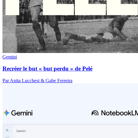
Gemini
Recréer le but « but perdu » de Pelé
Par Anita Lucchesi & Gabe Ferreira