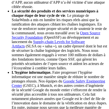
d’APP, aucun utilisateur d’APP n’a été victime d’une attaque
ciblée réussie.
La sécurité des produits et des services numériques à
chaque étape de leur cycle de vie
. Le piratage de
SolarWinds a mis en lumière les risques réels ainsi que la
ramification des attaques ciblant les chaînes logistiques. En
vue de renforcer notre propre sécurité et de soutenir le reste de
la communauté, nous avons travaillé avec la
Open Source
Security Foundation
(OpenSSF) au développement et au
lancement du
Supply-chain Levels for Software
Artifacts
(SLSA ou « salsa »), un cadre éprouvé dont le but est
de sécuriser la chaîne logistique des logiciels. Nous nous
sommes également engagés à verser 100 millions de dollars à
des fondations tierces, comme Open SSF, qui gèrent les
priorités sécuritaires de l’open source et aident les acteurs de
l’écosystème à combler leurs failles.
L’hygiène informatique.
Faire progresser l’hygiène
informatique est une manière simple de réduire le nombre de
piratages réussis. Nos équipes du
Google Safety Engineering
Center
(GSEC), à Munich, et des autres centres d’ingénierie
de la sécurité Google du monde entier s’efforcent de rendre la
sécurité plus accessible à tous nos utilisateurs. Cela fait
notamment plusieurs années que Google est le chef de file de
l’innovation dans le domaine de la vérification en deux étapes.
En outre, puisque nous savons que la meilleure manière de