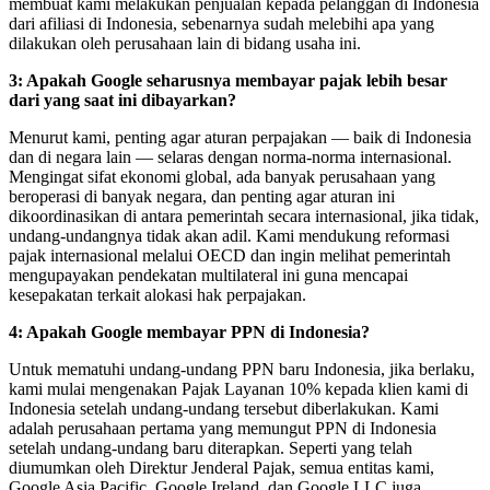
membuat kami melakukan penjualan kepada pelanggan di Indonesia
dari afiliasi di Indonesia, sebenarnya sudah melebihi apa yang
dilakukan oleh perusahaan lain di bidang usaha ini.
3: Apakah Google seharusnya membayar pajak lebih besar
dari yang saat ini dibayarkan?
Menurut kami, penting agar aturan perpajakan — baik di Indonesia
dan di negara lain — selaras dengan norma-norma internasional.
Mengingat sifat ekonomi global, ada banyak perusahaan yang
beroperasi di banyak negara, dan penting agar aturan ini
dikoordinasikan di antara pemerintah secara internasional, jika tidak,
undang-undangnya tidak akan adil. Kami mendukung reformasi
pajak internasional melalui OECD dan ingin melihat pemerintah
mengupayakan pendekatan multilateral ini guna mencapai
kesepakatan terkait alokasi hak perpajakan.
4: Apakah Google membayar PPN di Indonesia?
Untuk mematuhi undang-undang PPN baru Indonesia, jika berlaku,
kami mulai mengenakan Pajak Layanan 10% kepada klien kami di
Indonesia setelah undang-undang tersebut diberlakukan. Kami
adalah perusahaan pertama yang memungut PPN di Indonesia
setelah undang-undang baru diterapkan. Seperti yang telah
diumumkan oleh Direktur Jenderal Pajak, semua entitas kami,
Google Asia Pacific, Google Ireland, dan Google LLC juga