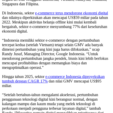
Singapura dan Filipina.
Di Indonesia, sektor
e-commerce terus mendorong ekonomi digital
dan nilainya diperkirakan akan mencapai US$59 miliar pada tahun
2022. Meskipun aktivitas belanja offline kini mulai kembali
bergairah, sektor e-commerce menyumbang 77% dari keseluruhan
ekonomi digital.
“Indonesia memiliki sektor e-commerce dengan pertumbuhan
tercepat kedua (setelah Vietnam) tetapi selain GMV ada banyak
dimensi pertumbuhan yang kini juga harus difokuskan,” ucap
Randy Jusuf, Managing Director, Google Indonesia. “Untuk
mendorong pertumbuhan jangka pendek, bisnis kini lebih berfokus
mencapai profitabilitas dengan memangkas biaya dan
mengoptimalkan operasi.”
Hingga tahun 2025, sektor
e-commerce Indonesia diproyeksikan
tumbuh dengan CAGR 17%
dan nilai GMV mencapai US$95
miliar.
“Setelah bertahun-tahun mengalami akselerasi, pertumbuhan
penggunaan teknologi digital kini berangsur normal, dengan
kalangan mampu dan kaum muda yang melek teknologi di
perkotaan menjadi pengguna terbesar layanan digital,” tambah
Randy. “Mayoritas pemain digital mengalihkan prioritasnya dari