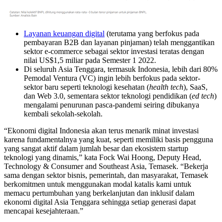
Layanan keuangan digital
(terutama yang berfokus pada
pembayaran B2B dan layanan pinjaman) telah menggantikan
sektor e-commerce sebagai sektor investasi teratas dengan
nilai US$1,5 miliar pada Semester 1 2022.
Di seluruh Asia Tenggara, termasuk Indonesia, lebih dari 80%
Pemodal Ventura (VC) ingin lebih berfokus pada sektor-
sektor baru seperti teknologi kesehatan (
health tech
), SaaS,
dan Web 3.0, sementara sektor teknologi pendidikan (
ed tech
)
mengalami penurunan pasca-pandemi seiring dibukanya
kembali sekolah-sekolah.
“Ekonomi digital Indonesia akan terus menarik minat investasi
karena fundamentalnya yang kuat, seperti memiliki basis pengguna
yang sangat aktif dalam jumlah besar dan ekosistem startup
teknologi yang dinamis,” kata Fock Wai Hoong, Deputy Head,
Technology & Consumer and Southeast Asia, Temasek. “Bekerja
sama dengan sektor bisnis, pemerintah, dan masyarakat, Temasek
berkomitmen untuk menggunakan modal katalis kami untuk
memacu pertumbuhan yang berkelanjutan dan inklusif dalam
ekonomi digital Asia Tenggara sehingga setiap generasi dapat
mencapai kesejahteraan.”