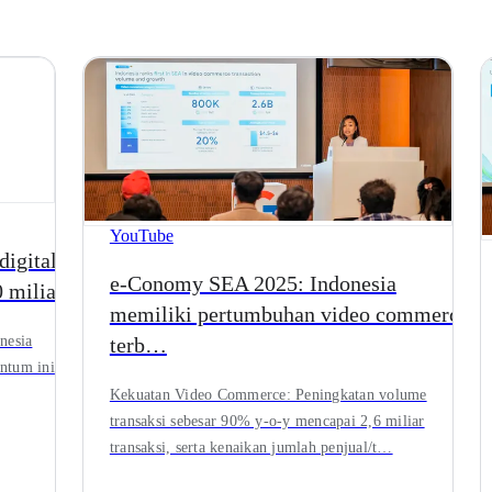
YouTube
igital
e-Conomy SEA 2025: Indonesia
0 milia…
memiliki pertumbuhan video commerce
terb…
nesia
ntum ini
Kekuatan Video Commerce: Peningkatan volume
transaksi sebesar 90% y-o-y mencapai 2,6 miliar
transaksi, serta kenaikan jumlah penjual/t…