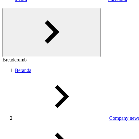
Breadcrumb
Beranda
Company new