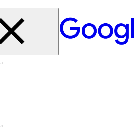
ia
ia