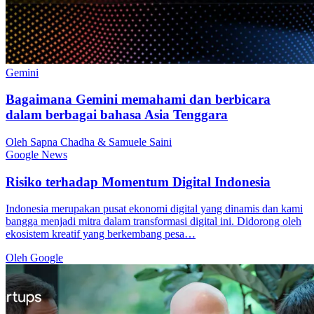
Gemini
Bagaimana Gemini memahami dan berbicara
dalam berbagai bahasa Asia Tenggara
Oleh Sapna Chadha & Samuele Saini
Google News
Risiko terhadap Momentum Digital Indonesia
Indonesia merupakan pusat ekonomi digital yang dinamis dan kami
bangga menjadi mitra dalam transformasi digital ini. Didorong oleh
ekosistem kreatif yang berkembang pesa…
Oleh Google