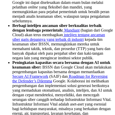
Google ini dapat diselesaikan dalam enam bulan melalui
pelatihan
online
yang fleksibel dan mandiri, yang
memungkinkan para pejabat pemerintah untuk beralih peran
menjadi analis keamanan siber, walaupun tanpa pengalaman
sebelumnya.
Berbagi intelijen ancaman siber berkualitas terbaik
dengan lembaga pemerintah:
Mandiant
(bagian dari Google
Cloud) akan terus membagikan
intelijen tentang ancaman
siber garis depannya yang terbaik di industri
kepada tim
keamanan siber BSSN, memungkinkan mereka untuk
memahami taktik, teknik, dan prosedur (TTP) yang baru dan
banyak dipakai oleh para penjahat siber dan kaki-tangan
negara lain yang mengincar institusi sektor publik.
Peningkatan kapasitas secara bersama dengan AI untuk
keamanan siber:
BSSN dan Google Cloud akan melakukan
pengembangan kapasitas bersama dengan memanfaatkan
Secure AI Framework
(SAIF) dan
Roadmap for Reversing
the Defender’s Dilemma
Google. Kolaborasi ini melibatkan
pengembangan dan implementasi solusi generasi berikutnya
yang memadukan otomatisasi, analisis, intelijen, dan AI untuk
dengan cepat mendeteksi, menyelidiki, dan mencegah
serangan siber canggih terhadap Infrastruktur Informasi Vital.
Infrastruktur Informasi Vital adalah aset-aset yang esensial
bagi kehidupan masyarakat, misalnya yang berkaitan dengan
energi, air, transportasi, layanan kesehatan, dan