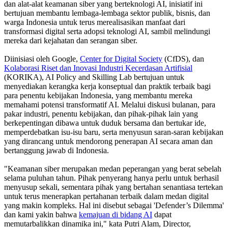
dan alat-alat keamanan siber yang berteknologi AI, inisiatif ini
bertujuan membantu lembaga-lembaga sektor publik, bisnis, dan
warga Indonesia untuk terus merealisasikan manfaat dari
transformasi digital serta adopsi teknologi AI, sambil melindungi
mereka dari kejahatan dan serangan siber.
Diinisiasi oleh Google,
Center for Digital Society
(CfDS), dan
Kolaborasi Riset dan Inovasi Industri Kecerdasan Artifisial
(KORIKA), AI Policy and Skilling Lab bertujuan untuk
menyediakan kerangka kerja konseptual dan praktik terbaik bagi
para penentu kebijakan Indonesia, yang membantu mereka
memahami potensi transformatif AI. Melalui diskusi bulanan, para
pakar industri, penentu kebijakan, dan pihak-pihak lain yang
berkepentingan dibawa untuk duduk bersama dan bertukar ide,
memperdebatkan isu-isu baru, serta menyusun saran-saran kebijakan
yang dirancang untuk mendorong penerapan AI secara aman dan
bertanggung jawab di Indonesia.
"Keamanan siber merupakan medan peperangan yang berat sebelah
selama puluhan tahun. Pihak penyerang hanya perlu untuk berhasil
menyusup sekali, sementara pihak yang bertahan senantiasa tertekan
untuk terus menerapkan pertahanan terbaik dalam medan digital
yang makin kompleks. Hal ini disebut sebagai 'Defender’s Dilemma'
dan kami yakin bahwa
kemajuan di bidang AI
dapat
memutarbalikkan dinamika ini," kata Putri Alam, Director,