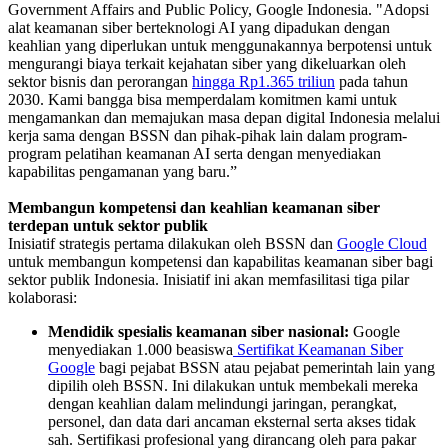
Government Affairs and Public Policy, Google Indonesia. "Adopsi
alat keamanan siber berteknologi AI yang dipadukan dengan
keahlian yang diperlukan untuk menggunakannya berpotensi untuk
mengurangi biaya terkait kejahatan siber yang dikeluarkan oleh
sektor bisnis dan perorangan
hingga Rp1.365 triliun
pada tahun
2030. Kami bangga bisa memperdalam komitmen kami untuk
mengamankan dan memajukan masa depan digital Indonesia melalui
kerja sama dengan BSSN dan pihak-pihak lain dalam program-
program pelatihan keamanan AI serta dengan menyediakan
kapabilitas pengamanan yang baru.”
Membangun kompetensi dan keahlian keamanan siber
terdepan untuk sektor publik
Inisiatif strategis pertama dilakukan oleh BSSN dan
Google Cloud
untuk membangun kompetensi dan kapabilitas keamanan siber bagi
sektor publik Indonesia. Inisiatif ini akan memfasilitasi tiga pilar
kolaborasi:
Mendidik spesialis keamanan siber nasional:
Google
menyediakan 1.000 beasiswa
Sertifikat Keamanan Siber
Google
bagi pejabat BSSN atau pejabat pemerintah lain yang
dipilih oleh BSSN. Ini dilakukan untuk membekali mereka
dengan keahlian dalam melindungi jaringan, perangkat,
personel, dan data dari ancaman eksternal serta akses tidak
sah. Sertifikasi profesional yang dirancang oleh para pakar