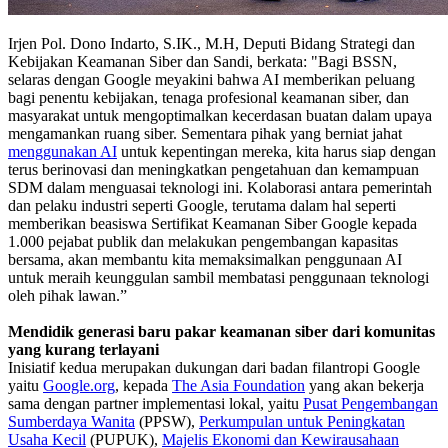
Irjen Pol. Dono Indarto, S.IK., M.H, Deputi Bidang Strategi dan
Kebijakan Keamanan Siber dan Sandi, berkata: "Bagi BSSN,
selaras dengan Google meyakini bahwa AI memberikan peluang
bagi penentu kebijakan, tenaga profesional keamanan siber, dan
masyarakat untuk mengoptimalkan kecerdasan buatan dalam upaya
mengamankan ruang siber. Sementara pihak yang berniat jahat
menggunakan AI
untuk kepentingan mereka, kita harus siap dengan
terus berinovasi dan meningkatkan pengetahuan dan kemampuan
SDM dalam menguasai teknologi ini. Kolaborasi antara pemerintah
dan pelaku industri seperti Google, terutama dalam hal seperti
memberikan beasiswa Sertifikat Keamanan Siber Google kepada
1.000 pejabat publik dan melakukan pengembangan kapasitas
bersama, akan membantu kita memaksimalkan penggunaan AI
untuk meraih keunggulan sambil membatasi penggunaan teknologi
oleh pihak lawan.”
Mendidik generasi baru pakar keamanan siber dari komunitas
yang kurang terlayani
Inisiatif kedua merupakan dukungan dari badan filantropi Google
yaitu
Google.org
, kepada
The Asia Foundation
yang akan bekerja
sama dengan partner implementasi lokal, yaitu
Pusat Pengembangan
Sumberdaya Wanita
(PPSW),
Perkumpulan untuk Peningkatan
Usaha Kecil
(PUPUK),
Majelis Ekonomi dan Kewirausahaan