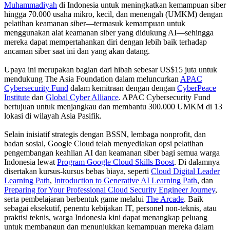
Muhammadiyah
di Indonesia untuk meningkatkan kemampuan siber
hingga 70.000 usaha mikro, kecil, dan menengah (UMKM) dengan
pelatihan keamanan siber—termasuk kemampuan untuk
menggunakan alat keamanan siber yang didukung AI—sehingga
mereka dapat mempertahankan diri dengan lebih baik terhadap
ancaman siber saat ini dan yang akan datang.
Upaya ini merupakan bagian dari hibah sebesar US$15 juta untuk
mendukung The Asia Foundation dalam meluncurkan
APAC
Cybersecurity Fund
dalam kemitraan dengan dengan
CyberPeace
Institute
dan
Global Cyber Alliance
. APAC Cybersecurity Fund
bertujuan untuk menjangkau dan membantu 300.000 UMKM di 13
lokasi di wilayah Asia Pasifik.
Selain inisiatif strategis dengan BSSN, lembaga nonprofit, dan
badan sosial, Google Cloud telah menyediakan opsi pelatihan
pengembangan keahlian AI dan keamanan siber bagi semua warga
Indonesia lewat
Program Google Cloud Skills Boost
. Di dalamnya
disertakan kursus-kursus bebas biaya, seperti
Cloud Digital Leader
Learning Path
,
Introduction to Generative AI Learning Path
, dan
Preparing for Your Professional Cloud Security Engineer Journey
,
serta pembelajaran berbentuk game melalui
The Arcade
. Baik
sebagai eksekutif, penentu kebijakan IT, personel non-teknis, atau
praktisi teknis, warga Indonesia kini dapat menangkap peluang
untuk membangun dan menunjukkan kemampuan mereka dalam