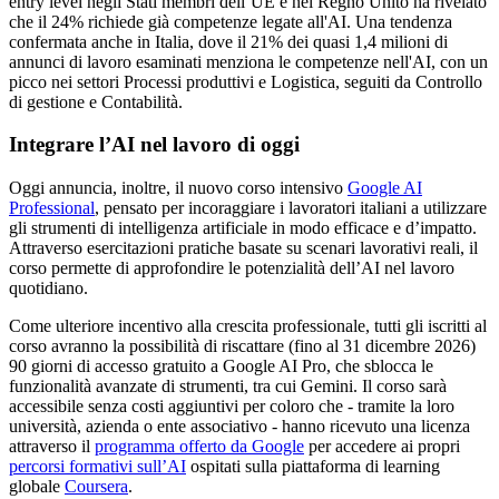
entry level negli Stati membri dell’UE e nel Regno Unito ha rivelato
che il 24% richiede già competenze legate all'AI. Una tendenza
confermata anche in Italia, dove il 21% dei quasi 1,4 milioni di
annunci di lavoro esaminati menziona le competenze nell'AI, con un
picco nei settori Processi produttivi e Logistica, seguiti da Controllo
di gestione e Contabilità.
Integrare l’AI nel lavoro di oggi
Oggi annuncia, inoltre, il nuovo corso intensivo
Google AI
Professional
, pensato per incoraggiare i lavoratori italiani a utilizzare
gli strumenti di intelligenza artificiale in modo efficace e d’impatto.
Attraverso esercitazioni pratiche basate su scenari lavorativi reali, il
corso permette di approfondire le potenzialità dell’AI nel lavoro
quotidiano.
Come ulteriore incentivo alla crescita professionale, tutti gli iscritti al
corso avranno la possibilità di riscattare (fino al 31 dicembre 2026)
90 giorni di accesso gratuito a Google AI Pro, ​​che sblocca le
funzionalità avanzate di strumenti, tra cui Gemini. Il corso sarà
accessibile senza costi aggiuntivi per coloro che - tramite la loro
università, azienda o ente associativo - hanno ricevuto una licenza
attraverso il
programma offerto da Google
per accedere ai propri
percorsi formativi sull’AI
ospitati sulla piattaforma di learning
globale
Coursera
.