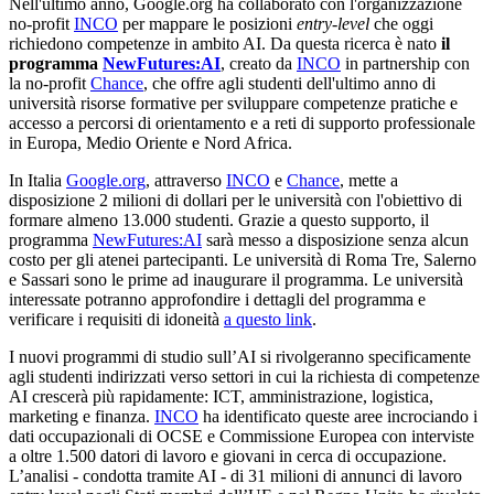
Nell'ultimo anno, Google.org ha collaborato con l'organizzazione
no-profit
INCO
per mappare le posizioni
entry-level
che oggi
richiedono competenze in ambito AI. Da questa ricerca è nato
il
programma
NewFutures:AI
, creato da
INCO
in partnership con
la no-profit
Chance
, che offre agli studenti dell'ultimo anno di
università risorse formative per sviluppare competenze pratiche e
accesso a percorsi di orientamento e a reti di supporto professionale
in Europa, Medio Oriente e Nord Africa.
In Italia
Google.org
, attraverso
INCO
e
Chance
, mette a
disposizione 2 milioni di dollari per le università con l'obiettivo di
formare almeno 13.000 studenti. Grazie a questo supporto, il
programma
NewFutures:AI
sarà messo a disposizione senza alcun
costo per gli atenei partecipanti. Le università di Roma Tre, Salerno
e Sassari sono le prime ad inaugurare il programma. Le università
interessate potranno approfondire i dettagli del programma e
verificare i requisiti di idoneità
a questo link
.
I nuovi programmi di studio sull’AI si rivolgeranno specificamente
agli studenti indirizzati verso settori in cui la richiesta di competenze
AI crescerà più rapidamente: ICT, amministrazione, logistica,
marketing e finanza.
INCO
ha identificato queste aree incrociando i
dati occupazionali di OCSE e Commissione Europea con interviste
a oltre 1.500 datori di lavoro e giovani in cerca di occupazione.
L’analisi - condotta tramite AI - di 31 milioni di annunci di lavoro