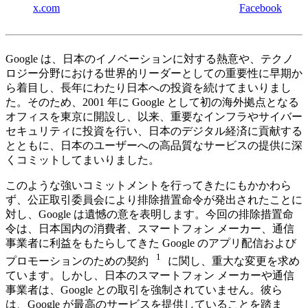
x.com
Facebook
Google は、日本のイノベーションに対する熱意や、テクノ
ロジー分野における世界的リーダーとしての重要性に早期か
ら着目し、長年にわたり日本への投資を続けてまいりまし
た。そのため、2001 年に Google として初の海外拠点となる
オフィスを東京に開設し、以来、重要なインフラやサイバー
セキュリティに投資を行い、日本のデジタル経済に貢献する
とともに、日本のユーザーへの高品質なサービスの提供に深
くコミットしてまいりました。
このような強いコミットメントを行ってきたにもかかわら
ず、公正取引委員会により排除措置命令が発出されたことに
対し、Google は遺憾の意を表明します。今回の排除措置命
令は、日本国内の消費者、スマートフォン メーカー、通信
事業者に利益をもたらしてきた Google のアプリ配信および
1
プロモーションのための契約
に関し、重大な変更を求め
ています。しかし、日本のスマートフォン メーカーや通信
事業者は、Google との取引を強制されていません。彼ら
は、Google が最高のサービスを提供していることを踏ま