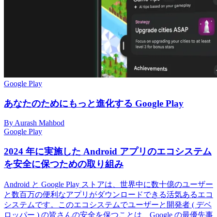
Google Play
あなたのためにもっと進化する Google Play
By Aurash Mahbod
Google Play
2024 年に実施した Android アプリのエコシステム
を安全に保つための取り組み
Android と Google Play ストアは、世界中に数十億のユーザー
と数百万の便利なアプリがダウンロードできる活気あるエコ
システムです。このエコシステムでユーザーと開発者 ( デベ
ロッパー ) の皆さんの安全を保つことは、Google の最優先事