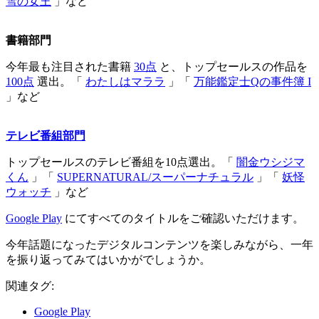
雪の女王
」など
書籍部門
今年最も注目された書籍
30点
と、トップセールスの作品を
100点
選出。「
わたしはマララ
」「
万能鑑定士Qの事件簿 I
」など
テレビ番組部門
トップセールスのテレビ番組を10点選出。「
闇金ウシジマ
くん
」「
SUPERNATURAL/スーパーナチュラル
」「
妖怪
ウォッチ
」など
Google Play
にてすべてのタイトルをご確認いただけます。
今年話題になったデジタルコンテンツを楽しみながら、一年
を振り返ってみてはいかがでしょうか。
関連タグ:
Google Play