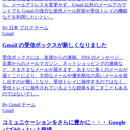
ら、メールアドレスを変更せず、Gmail 以外のメールアカウ
ントでも Gmail の強力な迷惑メール対策や受信トレイの機能
などを利用したいとい…
By 日本 ブログ チーム
Gmail
Gmail の受信ボックスが新しくなりました
受信ボックスには、友達からの連絡、SNS のメッセージ、
企業からのメールマガジン、ネットショッピングの連絡な
ど、さまざまなメールが届きます。あまりに多くのメールが
届くことにより、大切なメールや優先順位の高いメールを探
し出すのが難しくなり、受信トレイに操作するのではなく、
受信トレイに操作されているような錯覚を起こすこともある
のではないでし…
By Gmail チーム
Gmail
コミュニケーションをさらに豊かに・・・ Google
バズがいよいよ登場