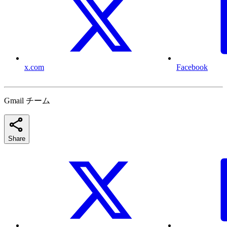
x.com
Facebook
Gmail チーム
Share