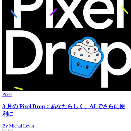
Pixel
3 月の Pixel Drop：あなたらしく、AI でさらに便
利に
By Michal Levin