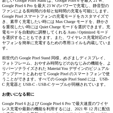
新しい Google Pixel Stand は、Google Pixel 6 を最大 21 W、
Google Pixel 6 Pro を最大 23 W のパワーで充電し、静音型の
ファンによる長時間の冷却と短時間の充電を可能にします。
Google Pixel スマートフォンの充電モードをカスタマイズで
き、素早く充電したい時には Max Charge モードを、静かさ
を重視したい時には Quiet Charge モードを選択できます。充
電モードを自動的に調整してくれる Auto / Optimized モード
を選択することもできます。また、ワイヤレス充電対応のイ
ヤフォンを簡単に充電するための専用コイルも内蔵していま
す。
前世代の Google Pixel Stand 同様、めざましディスプレイ、
フォトフレーム、おやすみ時間などのおなじみの機能を、よ
りパーソナライズされた Material You デザインのビジュアル
アップデートとあわせて Google Pixel のスマートフォンで使
うことができます。すべての Google Pixel Stand には、USB-
C 充電器と USB-C - USB-C ケーブルが同梱されています。
お使いになる前に
Google Pixel 6 および Google Pixel 6 Pro で最大速度のワイヤ
レス充電や最新の機能を利用するには、2021 年 12 月に配信