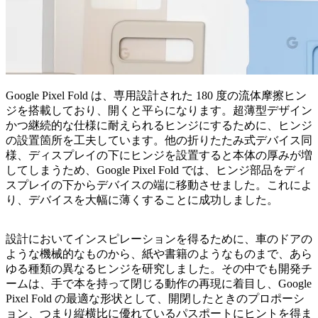
Google Pixel Fold は、専用設計された 180 度の流体摩擦ヒン
ジを搭載しており、開くと平らになります。超薄型デザイン
かつ継続的な仕様に耐えられるヒンジにするために、ヒンジ
の設置箇所を工夫しています。他の折りたたみ式デバイス同
様、ディスプレイの下にヒンジを設置すると本体の厚みが増
してしまうため、Google Pixel Fold では、ヒンジ部品をディ
スプレイの下からデバイスの端に移動させました。これによ
り、デバイスを大幅に薄くすることに成功しました。
設計においてインスピレーションを得るために、車のドアの
ような機械的なものから、紙や書籍のようなものまで、あら
ゆる種類の異なるヒンジを研究しました。その中でも開発チ
ームは、手で本を持って閉じる動作の再現に着目し、Google
Pixel Fold の最適な形状として、開閉したときのプロポーシ
ョン、つまり縦横比に優れているパスポートにヒントを得ま