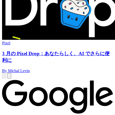
Pixel
3 月の Pixel Drop：あなたらしく、AI でさらに便
利に
By Michal Levin