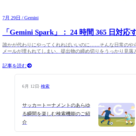
7月 29日
/ Gemini
「Gemini Spark」： 24 時間 36
誰かが代わりにやってくれればいいのに……そんな日常のやら
メールが埋もれてしまい、提出物の締め切りをうっかり見落
記事を読む
6月 12日
·
検索
サッカートーナメントのあらゆ
る瞬間を楽しむ検索機能のご紹
介