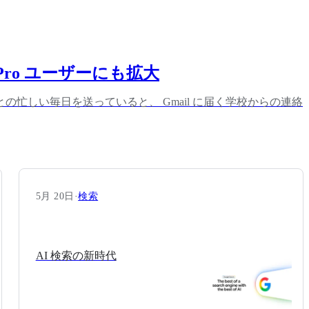
のPro ユーザーにも拡大
しい毎日を送っていると、 Gmail に届く学校からの連絡
5月 20日
·
検索
AI 検索の新時代