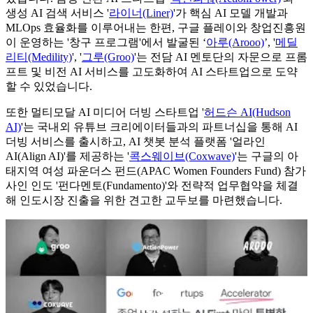
생성 AI 검색 서비스 '
라이너(Liner)
'가 핵심 AI 모델 개발과
MLOps 효율화를 이루어내는 한편, 구글 플레이와 창업진흥원
이 운영하는 '창구 프로그램'에서 발굴된 ‘
아루(Arooo)
’, '
메딜
리티(Medility)
', '
그루(Groo)
'는 전담 AI 멘토단의 자문으로 프롬
프트 및 비전 AI 서비스를 고도화하여 AI 스타트업으로 도약
할 수 있었습니다.
또한 멀티모달 AI 미디어 더빙 스타트업 '
허드슨 AI(Hudson
AI)
'는 국내외 유튜브 크리에이터들과의 파트너십을 통해 AI
더빙 서비스를 출시하고, AI 챗봇 분석 플랫폼 '얼라인
AI(Align AI)'를 제공하는 '
콕스웨이브(Coxwave)
'는 구글의 아
태지역 여성 파운더스 펀드(APAC Women Founders Fund) 참가
사인 인도 '펀다멘토(Fundamento)'와 전략적 업무협약을 체결
해 인도시장 진출을 위한 견고한 교두보를 마련했습니다.