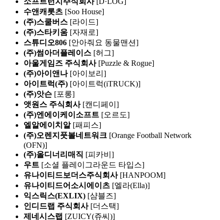
소프트런치주식회사
[D·LOG]
수앤캐롯츠
[Soo House]
(주)스쿨버스
[라이드]
(주)스타키움
[자재로]
스튜디오806
[안아줘요 동물맨션]
(주)썸아더플레이스
[허그]
아울게임즈 주식회사
[Puzzle & Rogue]
(주)아이앤나
[아이보리]
아이트럭(주)
[아이트럭(iTRUCK)]
(주)앗슨
[포롱]
앳원스 주식회사
[캔디페이]
(주)엔에이케이소프트
[오르도]
엘알에이치알
[패피스]
(주)오렌지풋볼네트워크
[Orange Football Network
(OFN)]
(주)올디너리매직
[피카비]
우트
[소셜 플레이그라운드 타입스]
유나이티드보더스주식회사
[HANPOOM]
유나이티드어소시에이츠
[엘라(Ella)]
익스릭스(EXLIX)
[샴블즈]
인디드랩 주식회사
[더스택]
제네시스랩
[ZUICY(쥬씨)]