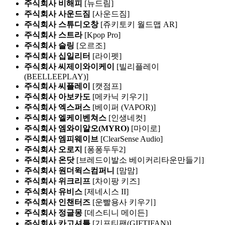
주식회사 비해피
[뉴드림]
주식회사 사운드짐
[사운드짐]
주식회사 스튜디오창
[쥬키토키 월드맵 AR]
주식회사 스트라
[Kpop Pro]
주식회사 슬링
[오르조]
주식회사 십일리터
[라이펫]
주식회사 씨제이와이케이
[빌리플레이
(BEELLEEPLAY)]
주식회사 씨플레이
[캣점프]
주식회사 아보카도
[메카닉 키우기]
주식회사 엑스퍼스
[베이퍼 (VAPOR)]
주식회사 엘케이벤쳐스
[인생네컷]
주식회사 엠와이알오(MYRO)
[마이로]
주식회사 엠피웨이브
[ClearSense Audio]
주식회사 오로지
[퐁퐁두두2]
주식회사 온닷
[브레드이발소 베이커리타운만들기]
주식회사 원더윅스컴퍼니
[맘맘]
주식회사 위크리프
[차이팡 키즈]
주식회사 유비스
[제네시스 II]
주식회사 인챈터즈
[운빨용사 키우기]
주식회사 정글몽
[데스티니 메이든]
주식회사 카고셔틀
[기프티팬(GIFTIFAN)]