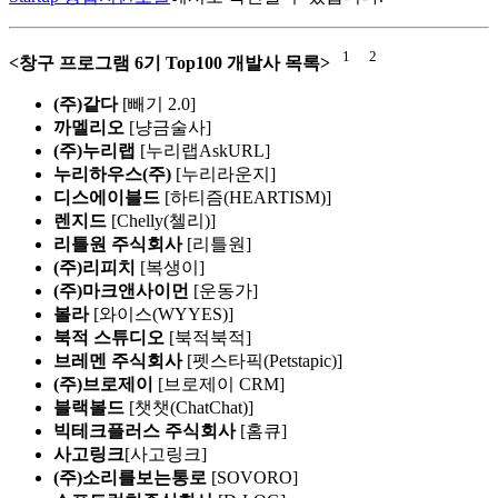
1
2
<창구 프로그램 6기 Top100 개발사 목록>
(주)같다
[빼기 2.0]
까멜리오
[냥금술사]
(주)누리랩
[누리랩AskURL]
누리하우스(주)
[누리라운지]
디스에이블드
[하티즘(HEARTISM)]
렌지드
[Chelly(첼리)]
리틀원 주식회사
[리틀원]
(주)리피치
[복생이]
(주)마크앤사이먼
[운동가]
볼라
[와이스(WYYES)]
북적 스튜디오
[북적북적]
브레멘 주식회사
[펫스타픽(Petstapic)]
(주)브로제이
[브로제이 CRM]
블랙볼드
[챗챗(ChatChat)]
빅테크플러스 주식회사
[홈큐]
사고링크
[사고링크]
(주)소리를보는통로
[SOVORO]