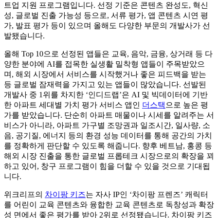
트업 지원 프로그램입니다. 선정 기준은 콘텐츠 완성도, 혁신
성, 글로벌 진출 가능성 등으로, 서류 평가, 앱 콘텐츠 시연 평
가, 발표 평가 등이 있으며 올해도 다양한 부문의 개발사가 선
발됐습니다.
올해 Top 10으로 선정된 앱들은 교육, 음악, 금융, 상거래 등 다
양한 분야에 AI를 접목한 실생활 밀착형 앱들이 주목받았으
며, 해외 시장에서 서비스를 시작했거나 좋은 피드백을 받는
등 글로벌 잠재력을 가지고 있는 앱들이 많았습니다. 선발된
개발사 중 1위를 차지한 ‘인디드랩’은 AI 및 빅데이터에 기반
한 아파트 세대별 가치 평가 서비스 앱인
더스택
으로 높은 평
가를 받았습니다. 단순히 아파트 매물이나 시세를 알려주는 서
비스가 아니라, 아파트 가구별 조망권과 일조시간, 일사량, 소
음, 공기질, 에너지 등의 환경 성능 데이터를 통해 공간의 가치
를 정확하게 판단할 수 있도록 해줍니다. 향후 베트남, 홍콩 등
해외 시장 진출을 통한 글로벌 프롭테크 시장으로의 확장을 꾀
하고 있어, 창구 프로그램이 힘을 더할 수 있을 것으로 기대됩
니다.
위크리프의
차이팡 키즈
는 자사 IP인 ‘차이팡 프렌즈’ 캐릭터
를 어린이 교육 콘텐츠와 융합한 교육 콘텐츠로 독창성과 확장
성 면에서 좋은 평가를 받아 2위로 선정됐습니다. 차이팡 키즈