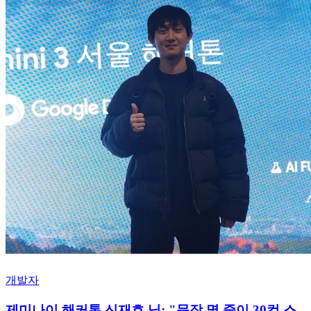
개발자
제미나이 해커톤 신재호 님: "문장 몇 줄이 30컷 스