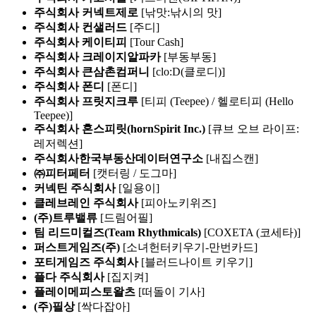
주식회사 커넥트제로
[낚맛:낚시의 맛]
주식회사 컨샐러드
[주디]
주식회사 케이티피
[Tour Cash]
주식회사 크레이지알파카
[부동부동]
주식회사 큰삼촌컴퍼니
[clo:D(클로디)]
주식회사 폰디
[폰디]
주식회사 프릿지크루
[티피 (Teepee) / 헬로티피 (Hello
Teepee)]
주식회사 혼스피릿(hornSpirit Inc.)
[큐브 오브 라이프:
레저렉션]
주식회사한국부동산데이터연구소
[내집스캔]
㈜피터페터
[캣터링 / 도그마]
커넥틴 주식회사
[일용이]
클레브레인 주식회사
[피아노키위즈]
(주)트루밸류
[드림어필]
팀 리드미컬즈(Team Rhythmicals)
[COXETA (코세타)]
퍼스트게임즈(주)
[소녀헌터키우기-만번카드]
포티게임즈 주식회사
[블러드나이트 키우기]
플다 주식회사
[집지켜]
플레이메피스토왈츠
[떠돌이 기사]
(주)필상
[싹다잡아]