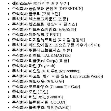
젤리스노우
[함대전투 배 키우기]
주식회사 공감오래 콘텐츠
[DEFENDUN]
주식회사 글루리
[포레스텝]
주식회사 넥스트그라운드
[집품]
주식회사 넷스트림
[챗알피지 플러스]
주식회사 더브릭스게임즈
[냥냥스타]
주식회사 데어워크
[GENDI]
주식회사 디지털뉴트리션
[디지털 영양제]
주식회사 레드닷게임즈
[짐승친구들 키우기 (가제)]
주식회사 뤼튼테크놀로지스
[뤼튼]
주식회사 리액트
[TALKMASTER]
주식회사 리클(Recl Corp.)
[리클]
주식회사 마인
[Daycrush]
주식회사 마인딩
[마이루틴(MyRoutine)]
주식회사 마코빌
[벨리 퍼즐 월드(Belly Puzzle World)]
주식회사 매일새옷
[매일새옷]
주식회사 모드하우스
[Cosmo: The Gate]
주식회사 모인
[모인]
주식회사 버닛
[번핏(BurnFit)]
주식회사 블랙탠저린
[COCON]
주식회사 블랙후즈
[웨임(WAME)]