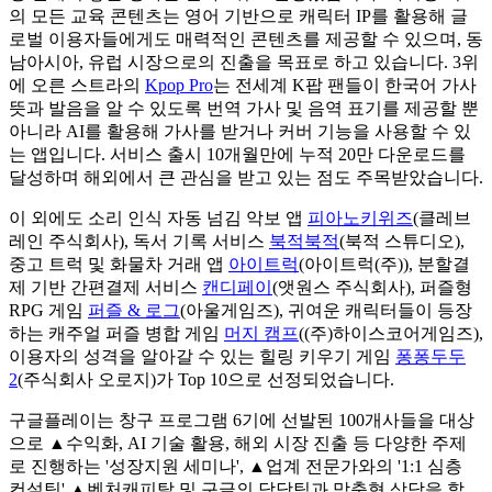
의 모든 교육 콘텐츠는 영어 기반으로 캐릭터 IP를 활용해 글
로벌 이용자들에게도 매력적인 콘텐츠를 제공할 수 있으며, 동
남아시아, 유럽 시장으로의 진출을 목표로 하고 있습니다. 3위
에 오른 스트라의
Kpop Pro
는 전세계 K팝 팬들이 한국어 가사
뜻과 발음을 알 수 있도록 번역 가사 및 음역 표기를 제공할 뿐
아니라 AI를 활용해 가사를 받거나 커버 기능을 사용할 수 있
는 앱입니다. 서비스 출시 10개월만에 누적 20만 다운로드를
달성하며 해외에서 큰 관심을 받고 있는 점도 주목받았습니다.
이 외에도 소리 인식 자동 넘김 악보 앱
피아노키위즈
(클레브
레인 주식회사), 독서 기록 서비스
북적북적
(북적 스튜디오),
중고 트럭 및 화물차 거래 앱
아이트럭
(아이트럭(주)), 분할결
제 기반 간편결제 서비스
캔디페이
(앳원스 주식회사), 퍼즐형
RPG 게임
퍼즐 & 로그
(아울게임즈), 귀여운 캐릭터들이 등장
하는 캐주얼 퍼즐 병합 게임
머지 캠프
((주)하이스코어게임즈),
이용자의 성격을 알아갈 수 있는 힐링 키우기 게임
퐁퐁두두
2
(주식회사 오로지)가 Top 10으로 선정되었습니다.
구글플레이는 창구 프로그램 6기에 선발된 100개사들을 대상
으로 ▲수익화, AI 기술 활용, 해외 시장 진출 등 다양한 주제
로 진행하는 '성장지원 세미나', ▲업계 전문가와의 '1:1 심층
컨설팅' ▲벤처캐피탈 및 구글의 담당팀과 맞춤형 상담을 할