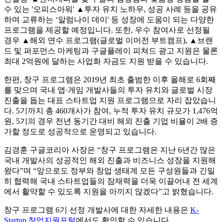
수 있는 '오피스아워' ▲투자 유치 노하우, 성공 사례 등을 공유
하며 교류하는 ‘알럼나이 데이' 등 성장에 도움이 되는 다양한
프로그램을 제공할 예정입니다. 또한, 우수 참여사로 선정될
경우 ▲해외 연수 프로그램(글로벌 이머전 부트캠프), ▲브랜
드 및 퍼포먼스 마케팅과 구글플레이 피쳐드 광고 지원은 물론
최대 2억원에 달하는 사업화 자금도 지원 받을 수 있습니다.
한편, 창구 프로그램은 2019년 최초 출범한 이후 올해로 6회째
를 맞으며 국내 앱·게임 개발사들의 투자 유치와 글로벌 시장
진출을 돕는 대표 스타트업 지원 프로그램으로 자리 잡았습니
다. 5기까지 총 460개사가 참여, 누적 투자 유치 규모가 1,476억
원, 5기의 경우 전년 동기간 대비 해외 진출 기업 비율이 2배 증
가할 정도로 성공적으로 운영되고 있습니다.
김경훈 구글코리아 사장은 “창구 프로그램은 지난 6년간 많은
국내 개발사의 성공적인 해외 진출과 비즈니스 성장을 지원해
왔다”며 “앞으로도 정부와 창업 생태계 모든 구성원들과 긴밀
히 협력해 국내 스타트업들의 잠재력을 더욱 이끌어내 전 세계
에서 활약할 수 있도록 지원을 아끼지 않겠다”고 밝혔습니다.
창구 프로그램 6기 선정 개발사에 대한 자세한 내용은
K-
Startup 창업지원포털
에서도 확인할 수 있습니다.