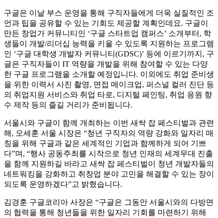
구글은 이날 부스 운영을 통해 구직자들에게 더욱 실질적인 조
언과 팁을 공유할 수 있는 기회도 제공할 계획인데요. 구글이
만든 창업가 커뮤니티인 ‘구글 스타트업 캠퍼스’ 소개부터, 학
생들이 개발/리더십 능력을 키울 수 있도록 지원하는 프로그램
인 ‘구글 대학생 개발자 커뮤니티(GDSC)’ 등에 이르기까지, 구
글은 구직자들이 IT 역량을 개발을 위해 참여할 수 있는 다양
한 구글 프로그램을 소개할 예정입니다. 이외에도 취업 준비생
을 위한 이력서 사진 촬영, 면접 메이크업, 퍼스널 컬러 진단 등
의 취업지원 서비스와 취업 타로, 디지털 페인팅, 취업 응원 향
수 제작 등의 즐길 거리가 준비됩니다.
서울시와 구글이 함께 개최하는 이번 새싹 잡 페스티벌과 관련
해, 오세훈 서울 시장은 “청년 구직자의 역량 강화와 일자리 매
칭을 위해 구글과 같은 세계적인 기업과 함께하게 되어 기쁘
다”며, “행사 공동주최를 시작으로 청년 인재의 세계무대 진출
을 함께 지원하길 바라고 새싹 잡 페스티벌이 청년 개발자들의
네트워킹을 강화하고 취창업 분야 고민을 해결할 수 있는 장이
되도록 운영하겠다”고 밝혔습니다.
김경훈 구글코리아 사장은 “구글은 그동안 서울시와의 다방면
의 협력을 통해 청년들을 위한 일자리 기회를 마련하기 위해