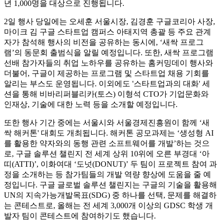
년 1,000명을 대상으로 진행됩니다.
2일 행사 당일에는 오세훈 서울시장, 김경훈 구글코리아 사장,
마이크 김 구글 스타트업 캠퍼스 아태지역 총괄 등 주요 관계
자가 참석해 행사의 비전을 공유하는 동시에, ‘새싹 프로그
램’의 동문회 출범식을 알릴 예정입니다. 또한, 새싹 프로그램
선배 참가자들의 취업 노하우를 공유하는 홈커밍데이 행사와
더불어, 구글이 제공하는 프로그램 및 스타트업 채용 기회를
알리는 부스도 운영됩니다. 이외에도 '스타트업과의 대화' 세
션을 통해 비바리퍼블리카(토스) 이형석 CTO가 기업문화와
인재상, 기술에 대한 노력 등을 소개할 예정입니다.
또한 행사 기간 중에는 서울시와 서울경제진흥원이 함께 ‘새
싹 해커톤' 대회도 개최됩니다. 해커톤 공모과제는 ‘생성형 AI
를 활용한 약자와의 동행 관련 소프트웨어를 개발’하는 것으
로, 구글 솔루션 챌린지 전 세계 상위 10위에 오른 부경대 ‘아
띠(ATTI)’, 이화여대 ‘도넛(DONUT)’ 두 팀이 프로젝트 참여 과
정을 소개하는 등 참가팀들의 개발 역량 향상에 도움을 줄 예
정입니다. 구글 글로벌 솔루션 챌린지는 구글의 기술을 활용해
UN의 지속가능개발목표(SDG) 중 하나를 선택, 문제를 해결하
는 콘테스트로, 올해는 전 세계 3,000개 이상의 GDSC 학생 개
발자 팀이 콘테스트에 참여하기도 했습니다.