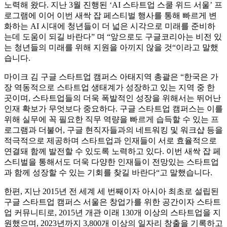
노력해 왔다. 지난 3월 진행된 ‘AI 스타트업 스쿨 위드 서울’ 프
로그램에 이어 이번 새싹 잡 페스티벌 행사를 통해 빠르게 변
화하는 AI 시대에 청년들이 더 넓은 시각으로 미래를 준비하
는데 도움이 되길 바란다” 며 “앞으로도 구글코리아는 비전 있
는 청년들의 미래를 위해 지원을 아끼지 않을 것“이라고 말했
습니다.
마이크 김 구글 스타트업 캠퍼스 아태지역 총괄은 “한국은 가
장 역동적으로 스타트업 생태계가 성장하고 있는 지역 중 한
곳이며, 스타트업들의 더욱 폭발적인 성장을 위해서는 뛰어난
인재 확보가 무엇보다 중요하다. 구글 스타트업 캠퍼스는 이를
위해 실무에 꼭 필요한 직무 역량을 빠르게 습득할 수 있는 프
로그램과 더불어, 구글 현직자들과의 네트워킹 및 워크샵 등을
적극적으로 제공하며 스타트업과 인재들이 서로 효율적으로
연결돼 함께 발전할 수 있도록 노력하고 있다. 이번 새싹 잡 페
스티벌을 통해서도 더욱 다양한 인재들이 전망있는 스타트업
과 함께 성장할 수 있는 기회를 찾길 바란다“고 말했습니다.
한편, 지난 2015년 전 세계 세 번째이자 아시아 최초로 설립된
구글 스타트업 캠퍼스 서울은 창업가를 위한 공간이자 스타트
업 커뮤니티로, 2015년 개관 이래 130개 이상의 스타트업을 지
원했으며, 2023년까지 3,800개 이상의 일자리 창출을 기록하고