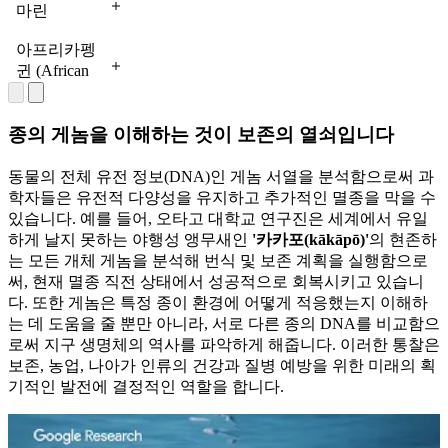
서 멸종
(출처:
마린
전 세계적으
들은 남은
에서 흔히
같은 일부
위기 상태
Frank
(Golden
로 관리 개
야생 개체군
볼 수 있
지역에서는
Vassen via
로 간주됩
Lion
아프리카펭
체군이 존재
을 보호하고
었으나,
Wikimedia
이미 지역적
니다. (출
Tamarin)
귄 (African
하지만 근친
Commons
)
인공 증식된
현재는 심
으로 멸종되
처:
브라질 남동
Penguin)
교배가 빈번
거북을 야생
각한 개체
었습니다.
Bernard
부 대서양
남아프리카
합니다. 야
으로 재도입
수 감소와
Dupont
(출처:
연안에 서식
와 나미비아
종의 게놈을 이해하는 것이 보존의 열쇠입니다
생 재도입을
via
하기 위해
유전적 다
Wildlife
하며, 한때
연안에서 개
Wikimedia
위한 유전적
Conservation
노력하고 있
양성 결여
개체 수가
체 수가 크
동물의 전체 유전 정보(DNA)인 게놈 서열을 분석함으로써 과
Commons
)
Society)
다양성을 확
습니다. (출
에 직면해
수백 마리로
게 감소한
학자들은 유전적 다양성을 유지하고 추가적인 멸종을 막을 수
보하려면 협
처:
있습니다.
급감했습니
심각한 위기
있습니다. 예를 들어, 오타고 대학교 연구진은 세계에서 유일
력적인 교차
inaturalist.org
(출처:
다. 집중적
종입니다.
하게 날지 못하는 야행성 앵무새인
'카카포(kākāpō)'
의 현존하
via
교배가 필수
Shadow
인 보존 노
긴급한 보존
는 모든 개체 게놈을 분석해 번식 및 보존 계획을 실행함으로
Wikimedia
Ayush via
적입니다.
력으로 회복
조치가 없다
Commons
)
써, 현재 멸종 직전 상태에서 성공적으로 회복시키고 있습니
Wikimedia
(출처:
중이지만,
면 멸종될
Commons
)
다. 또한 게놈은 특정 종이 환경에 어떻게 적응했는지 이해하
Wildlife
근친교배와
위험이 큽니
는 데 도움을 줄 뿐만 아니라, 서로 다른 종의 DNA를 비교함으
Conservation
멸종을 막기
다. (출처:
Society)
로써 지구 생명체의 역사를 파악하게 해줍니다. 이러한 통찰은
위해 지속적
Wildlife
보존, 농업, 나아가 인류의 건강과 질병 예방을 위한 미래의 획
Conservation
인 개입이
기적인 발전에 결정적인 역할을 합니다.
Society)
필요합니다.
(출처:
Wildlife