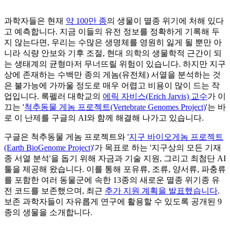
과학자들은 현재
약 100만 종
의 생물이 멸종 위기에 처해 있다
고 예측합니다. 지금 이들의 유전 정보를 정확하게 기록해 두
지 않는다면, 우리는 수많은 생명체를 영원히 잃게 될 뿐만 아
니라 식량 안보와 기후 조절, 현대 의학의 생물학적 근간이 되
는 생태계의 균형마저 무너뜨릴 위험이 있습니다. 하지만 지구
상에 존재하는 수백만 종의 게놈(유전체) 서열을 분석하는 것
은 불가능에 가까울 정도로 매우 어렵고 비용이 많이 드는 작
업입니다. 록펠러 대학교의
에릭 자비스(Erich Jarvis) 교수
가 이
끄는 '
척추동물 게놈 프로젝트(Vertebrate Genomes Project)
'는 바
로 이 난제를 구글의 AI와 함께 해결해 나가고 있습니다.
구글은 척추동물 게놈 프로젝트와 '
지구 바이오게놈 프로젝트
(Earth BioGenome Project)
'가 목표로 하는 '지구상의 모든 기재
종 서열 분석'을 돕기 위해 자금과 기술 지원, 그리고 최첨단 AI
툴을 제공해 왔습니다. 이를 통해 포유류, 조류, 양서류, 파충류
를 포함한 여러 동물군에 속한 13종의 새로운 멸종 위기종 유
전 코드를 보존했으며, 최근
추가 지원 계획을 발표했습니다
.
보존 과학자들이 자유롭게 연구에 활용할 수 있도록 공개된 9
종의 생물을 소개합니다.