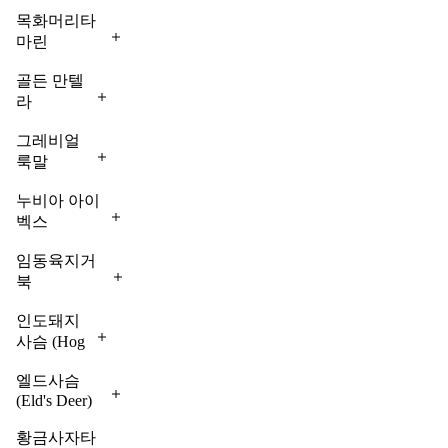
목화머리타
마린
(Cotton-top
Tamarin)
골든 만텔
콜롬비아 북
라
서부 숲에
(Golden
Mantella)
서식하는 심
그레비얼
마다가스
각한 위기종
룩말
카르 외딴
(Grevy's
으로, 과일
Zebra)
지역의 파
누비아 아이
위주의 식습
야생 말과
편화된 숲
벡스
관을 통해
동물 중
(Nubian
에서 발견
씨앗을 퍼뜨
Ibex)
가장 큰
임동육지거
되는 멸종
리는 역할을
한때 동북아
종으로,
북
위기 개구
합니다. 세
프리카와 중
(Elongated
지난 수십
리입니다.
계에서 가장
Tortoise)
동 산악 지
인도돼지
년 동안
지구상에
희귀한 영장
남아시아와
대에 널리
사슴 (Hog
개체 수가
서 가장
류 중 하나
동남아시아
Deer)
서식했으나
급격히 감
작고 희귀
입니다. (출
가 원산지인
인도, 파
엘드사슴
현재는 개체
소했습니
한 개구리
처: Wildlife
(Eld's Deer)
심각한 위기
키스탄,
수가 줄어들
다. 현재
종 중 하
Conservation
동남아시아
종입니다.
미얀마,
고 있습니
자생지에
Society)
나입니다.
황금사자타
고유종으로,
보호 활동가
태국 등지
다. 레바논