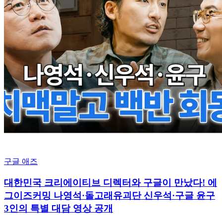
구글 애즈
대한민국 크리에이티브 디렉터와 구글이 만났다! 에
그이즈커밍 나영석·돌고래유괴단 신우석·구글 윤구
3인의 특별 대담 영상 공개